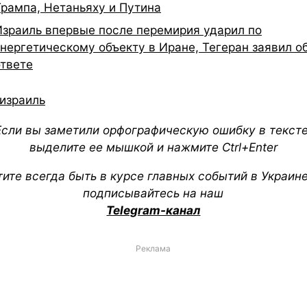
Трампа, Нетаньяху и Путина
Израиль впервые после перемирия ударил по
энергетическому объекту в Иране, Тегеран заявил о
ответе
израиль
Если вы заметили орфографическую ошибку в тексте
выделите ее мышкой и нажмите Ctrl+Enter
тите всегда быть в курсе главных событий в Украин
подписывайтесь на наш
Telegram-канал
Реклама