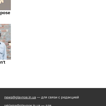
news@glavnoe.in.ua
— для связи с редакцией
reklama@glavnoe.in.ua
— для