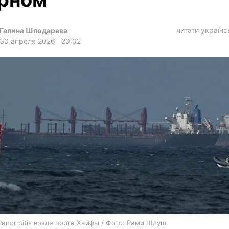
харьков
архив
читати україн
Галина Шподарева
gambling
30 апреля 2026
20:02
Panormitis возле порта Хайфы / Фото: Рами Шлуш