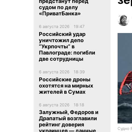
предстанут перед
судом по делу
«ПриватБанка»
6 августа 2026
19:47
Российский удар
уничтожил депо
ua
ru
en
“Укрпочты” в
Павлограде: погибли
две сотрудницы
6 августа 2026
18:39
Российские дроны
охотятся на мирных
жителей в Сумах
6 августа 2026
18:18
Залужный, Федоров и
Драпатый возглавили
рейтинг доверия
Судно 
украинцев — данные