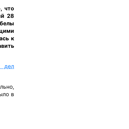
, что
ый 28
обелы
щими
ась к
авить
х дел
льно,
ыло в