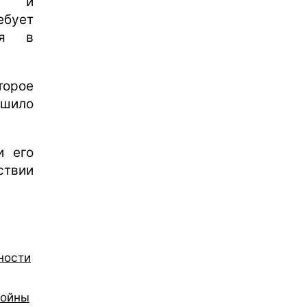
ию и
ебует
ся в
торое
ешило
и его
ствии
ности
войны