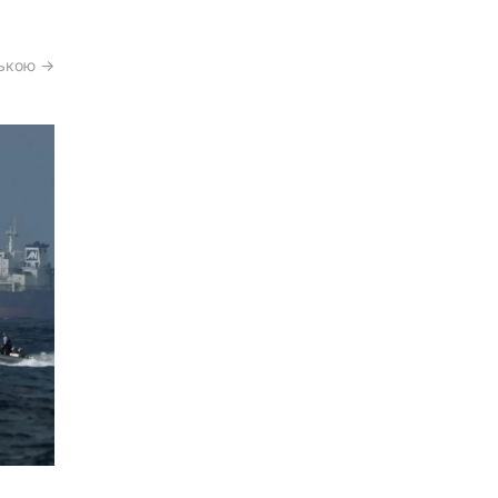
ською →