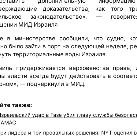
доставить дополнительную информац
верждающие доказательства, как того тр
аильское законодательство», — говорит
щении МИД Израиля
е в министерстве сообщили, что судно, ко
но было зайти в порт на следующей неделе, р
нуть территориальные воды Израиля.
аиль придерживается верховенства права, 
ны власти всегда будут действовать в соответ
коном», — подчеркнули в МИД.
йте также:
Израильский удар в Газе убил главу службы безопас
ХАМАС
Три лидера и три провальных решения: NYT оценил 