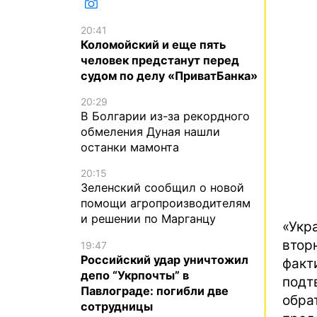
20:41
Коломойский и еще пять
человек предстанут перед
судом по делу «ПриватБанка»
20:29
В Болгарии из-за рекордного
обмеления Дуная нашли
останки мамонта
20:15
Зеленский сообщил о новой
помощи агропроизводителям
и решении по Марганцу
«Укр
втор
19:47
Российский удар уничтожил
фак
депо “Укрпочты” в
подт
Павлограде: погибли две
обра
сотрудницы