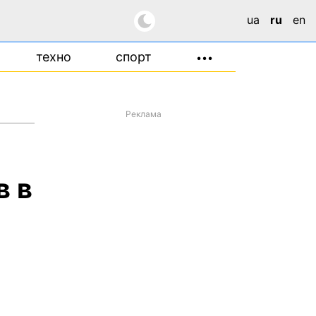
ua
ru
en
техно
спорт
•••
Реклама
в в