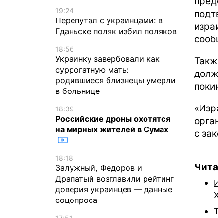
пре
19:24
подт
Перепутал с украинцами: в
изр
Гданьске поляк избил поляков
сооб
18:56
Украинку завербовали как
Такж
суррогатную мать:
долж
родившиеся близнецы умерли
поки
в больнице
«Изр
18:39
Российские дроны охотятся
орга
на мирных жителей в Сумах
с за
18:18
Чита
Залужный, Федоров и
Драпатый возглавили рейтинг
доверия украинцев — данные
соцопроса
17:51