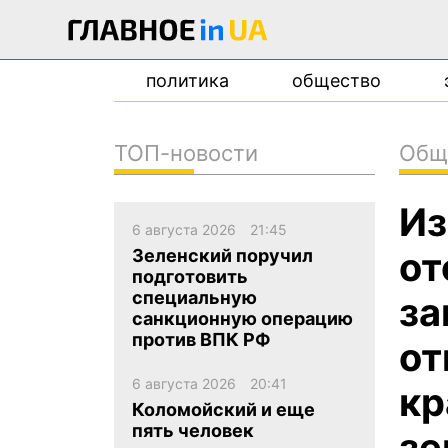
политика
общество
ТОП-новости
Общ
новости
Из
о проекте
6 августа 2026
21:45
контакты
от
Зеленский поручил
подготовить
специальную
за
санкционную операцию
против ВПК РФ
от
6 августа 2026
20:41
кр
Коломойский и еще
пять человек
зе