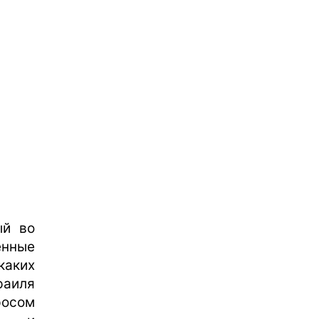
ый во
енные
аких
раиля
росом