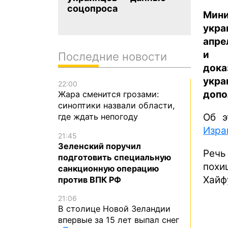
соцопроса
Мини
укра
апре
и н
Последние новости
дока
укра
22:00
допо
Жара сменится грозами:
синоптики назвали области,
Об 
где ждать непогоду
Изра
21:45
Зеленский поручил
Речь
подготовить специальную
похи
санкционную операцию
Хайф
против ВПК РФ
21:06
В столице Новой Зеландии
впервые за 15 лет выпал снег