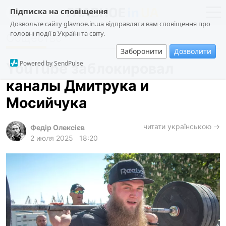
Підписка на сповіщення
Дозвольте сайту glavnoe.in.ua відправляти вам сповіщення про
головні події в Україні та світу.
Общество
новости
политика
Заборонити
Дозволити
о проекте
общество
Powered by SendPulse
YouTube заблокировал
контакты
экономика
каналы Дмитрука и
происшествия
Мосийчука
криминал
техно
читати українською →
Федір Олексієв
2 июля 2025
18:20
спорт
лонгриды
харьков
архив
gambling