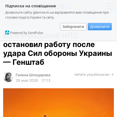
Підписка на сповіщення
Дозвольте сайту glavnoe.in.ua відправляти вам сповіщення про
головні події в Україні та світу.
Общество
новости
политика
Заборонити
Дозволити
о проекте
общество
Powered by SendPulse
Волгоградский НПЗ
контакты
экономика
остановил работу после
происшествия
удара Сил обороны Украины
криминал
— Генштаб
техно
читати українською →
спорт
Галина Шподарева
29 мая 2026
17:13
лонгриды
харьков
архив
gambling