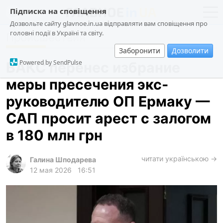
Підписка на сповіщення
Дозвольте сайту glavnoe.in.ua відправляти вам сповіщення про
головні події в Україні та світу.
Происшествия
новости
политика
Заборонити
Дозволити
о проекте
общество
Powered by SendPulse
ВАКС перенес избрание
контакты
экономика
меры пресечения экс-
происшествия
руководителю ОП Ермаку —
криминал
САП просит арест с залогом
техно
в 180 млн грн
спорт
читати українською →
Галина Шподарева
лонгриды
12 мая 2026
16:51
харьков
архив
gambling