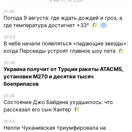
8 АВГУСТА 2026
21:05
Погода 9 августа: где ждать дождей и гроз, а
где температура достигнет +33°
20:53
В небе начали появляться «падающие звезды»:
когда Персеиды устроят главное шоу лета
20:39
Украина получит от Турции ракеты ATACMS,
установки M270 и десятки тысяч
боеприпасов
20:26
Состояние Джо Байдена ухудшилось: что
рассказал его сын Хантер
20:03
Нелли Чуканивская триумфировала на