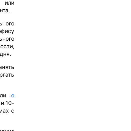
 или
нта.
ьного
офису
ьного
ости,
дня.
нять
ргать
или
о
и 10-
мах с