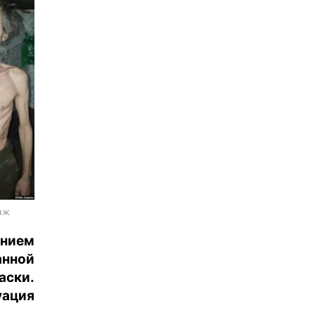
аж
нием
анной
аски.
уация