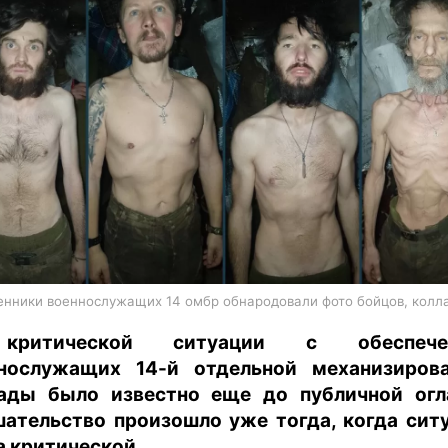
харьков
архив
gambling
енники военнослужащих 14 омбр обнародовали фото бойцов, колл
ритической ситуации с обеспече
нослужащих 14-й отдельной механизиров
ады было известно еще до публичной огл
ательство произошло уже тогда, когда сит
а критической.