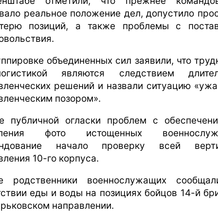
нштабе отметили, что прежнее командо
вало реальное положение дел, допустило про
терю позиций, а также проблемы с поста
овольствия.
уппировке объединенных сил заявили, что труд
огистикой являются следствием длител
вленческих решений и назвали ситуацию «уж
вленческим позором».
е публичной огласки проблем с обеспечен
вления фото истощенных военнослуж
андование начало проверку всей верти
вления 10-го корпуса.
е родственники военнослужащих сообща
тствии еды и воды на позициях бойцов 14-й бр
арьковском направлении.