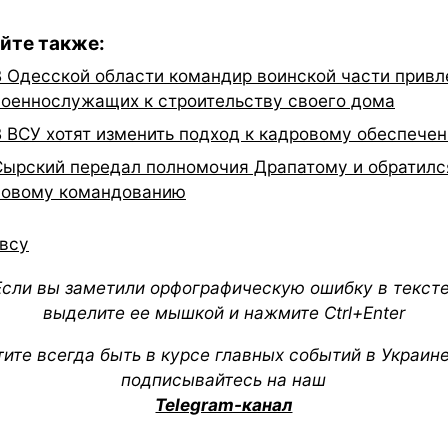
йте также:
В Одесской области командир воинской части привл
военнослужащих к строительству своего дома
В ВСУ хотят изменить подход к кадровому обеспече
Сырский передал полномочия Драпатому и обратилс
новому командованию
всу
Если вы заметили орфографическую ошибку в тексте
выделите ее мышкой и нажмите Ctrl+Enter
тите всегда быть в курсе главных событий в Украин
подписывайтесь на наш
Telegram-канал