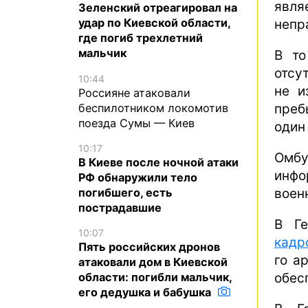
явл
Зеленский отреагировал на
удар по Киевской области,
непр
где погиб трехлетний
мальчик
В то
отсу
10:44
не и
Россияне атаковали
беспилотником локомотив
преб
поезда Сумы — Киев
один
10:17
Омб
В Киеве после ночной атаки
инфо
РФ обнаружили тело
погибшего, есть
воен
пострадавшие
В Г
10:07
кадр
Пять российских дронов
го а
атаковали дом в Киевской
области: погибли мальчик,
обес
его дедушка и бабушка