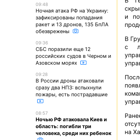
В Ге
09:48
скры
Ночная атака РФ на Украину:
и по
зафиксированы попадания
прод
ракет и 13 дронов, 135 БпЛА
обезврежены
В Гр
09:36
с л
СБС поразили еще 12
упра
российских судов в Черном и
упра
Азовском морях
09:28
Посл
В России дроны атаковали
поя
сразу два НПЗ: вспыхнули
ком
пожары, есть пострадавшие
упра
08:57
Ране
Ночью РФ атаковала Киев и
отсу
область: погибли три
на Х
человека, среди них ребенок