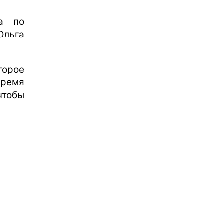
та по
льга
торое
время
тобы