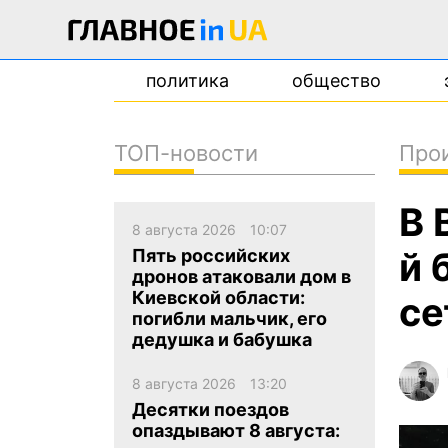
политика
общество
ТОП-новости
Про
новости
В 
о проекте
8 августа 2026
10:07
контакты
й 
Пять российских
дронов атаковали дом в
Киевской области:
се
погибли мальчик, его
дедушка и бабушка
8 августа 2026
13:20
Десятки поездов
опаздывают 8 августа: