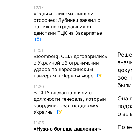
12:17
«Одним кликом» лишали
отсрочек: Лубинец заявил о
сотнях пострадавших от
действий ТЦК на Закарпатье
11:51
Реше
Bloomberg: США договорились
знач
с Украиной об ограничении
ударов по нероссийским
доку
танкерам в Черном море
воен
были
11:20
В США внезапно сняли с
Она 
должности генерала, который
координировал поддержку
подр
Украины
о вы
11:06
По е
«Нужно больше давления»: