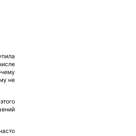
упила
числе
очему
му не
этого
шений
часто