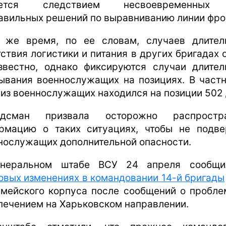
яется следствием несвоевременных
авильных решений по выравниванию линии фро
 же время, по ее словам, случаев длител
тствия логистики и питания в других бригадах 
звестно, однако фиксируются случаи длител
ывания военнослужащих на позициях. В частн
 из военнослужащих находился на позиции 502 
удсман призвала осторожно распростра
рмацию о таких ситуациях, чтобы не подве
нослужащих дополнительной опасности.
енеральном штабе ВСУ 24 апреля сообщ
овых изменениях в командовании 14-й бригады
рмейского корпуса после сообщений о пробле
печением на Харьковском направлении.