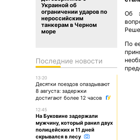
Украиной об
ограничении ударов по
Об э
нероссийским
воп
танкерам в Черном
Реше
море
По е
прин
нео
Последние новости
пред
13:20
Десятки поездов опаздывают
8 августа: задержки
достигают более 12 часов
12:45
На Буковине задержали
мужчину, который ранил двух
полицейских и 11 дней
скрывался в лесу