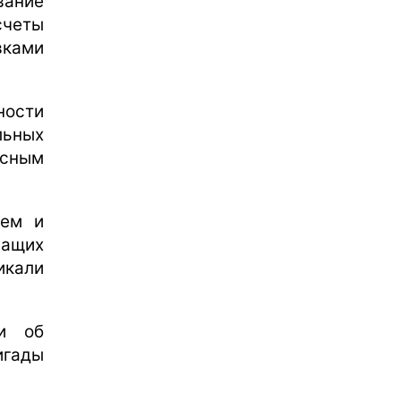
вание
счеты
вками
ности
ьных
асным
ием и
ащих
кали
ли об
игады