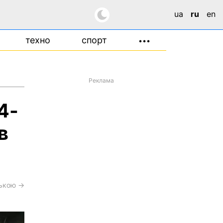
ua
ru
en
техно
спорт
•••
Реклама
4-
в
ською →