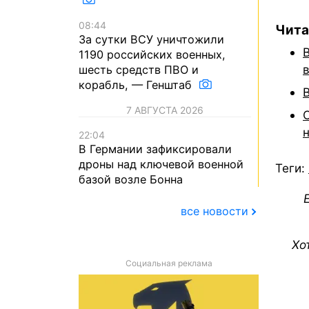
08:44
Чита
За сутки ВСУ уничтожили
1190 российских военных,
шесть средств ПВО и
корабль, — Генштаб
7 АВГУСТА 2026
22:04
В Германии зафиксировали
дроны над ключевой военной
Теги:
базой возле Бонна
все новости
Хо
Социальная реклама