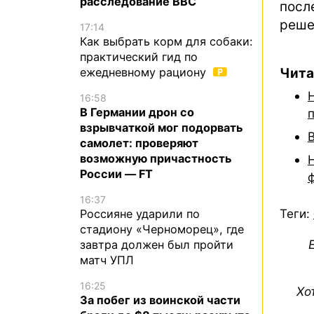
расследование BBC
посл
реше
17:14
Как выбрать корм для собаки:
практический гид по
ежедневному рациону
Чита
16:58
В Германии дрон со
взрывчаткой мог подорвать
самолет: проверяют
возможную причастность
России — FT
16:37
Теги:
Россияне ударили по
стадиону «Черноморец», где
завтра должен был пройти
матч УПЛ
16:25
Хо
За побег из воинской части