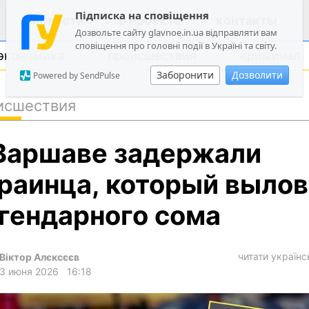
Підписка на сповіщення
новости
о проекте
контакты
Дозвольте сайту glavnoe.in.ua відправляти вам
сповіщення про головні події в Україні та світу.
экономика
происшествия
криминал
Заборонити
Дозволити
Powered by SendPulse
исшествия
политика
Варшаве задержали
общество
экономика
раинца, который выло
происшествия
гендарного сома
криминал
техно
читати україн
Віктор Алєксєєв
спорт
3 июня 2026
16:18
лонгриды