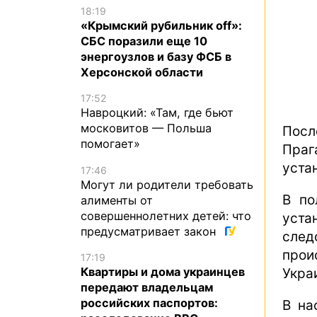
18:19
«Крымский рубильник off»:
СБС поразили еще 10
энергоузлов и базу ФСБ в
Херсонской области
17:52
Навроцкий: «Там, где бьют
московитов — Польша
Посл
помогает»
Праг
уста
17:46
Могут ли родители требовать
В по
алименты от
совершеннолетних детей: что
уста
предусматривает закон
след
про
17:19
Квартиры и дома украинцев
Укра
передают владельцам
российских паспортов:
В на