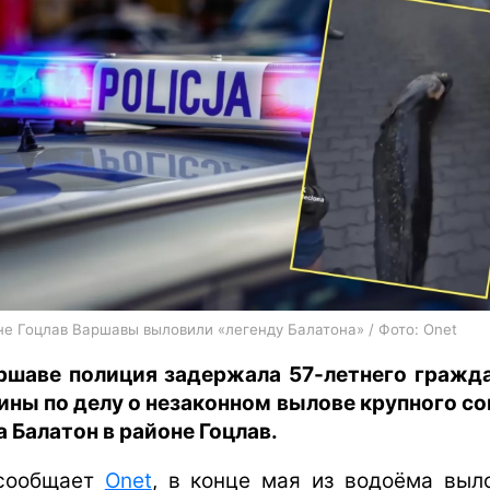
харьков
архив
gambling
не Гоцлав Варшавы выловили «легенду Балатона» / Фото: Onet
ршаве полиция задержала 57-летнего гражд
ины по делу о незаконном вылове крупного со
а Балатон в районе Гоцлав.
сообщает
Onet
, в конце мая из водоёма выл