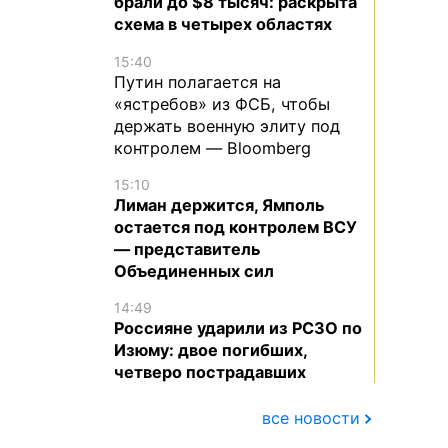
брали до $8 тысяч: раскрыта
схема в четырех областях
15:40
Путин полагается на
«ястребов» из ФСБ, чтобы
держать военную элиту под
контролем — Bloomberg
15:10
Лиман держится, Ямполь
остается под контролем ВСУ
— представитель
Объединенных сил
14:49
Россияне ударили из РСЗО по
Изюму: двое погибших,
четверо пострадавших
все новости