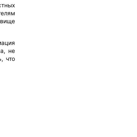
стных
елям
звище
мация
а, не
, что