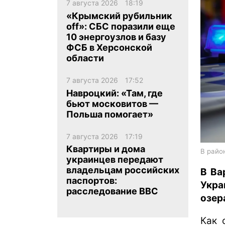
7 августа 2026
18:19
«Крымский рубильник
off»: СБС поразили еще
10 энергоузлов и базу
ФСБ в Херсонской
области
ua
ru
en
7 августа 2026
17:52
Навроцкий: «Там, где
бьют московитов —
Польша помогает»
7 августа 2026
17:19
Квартиры и дома
В райо
украинцев передают
владельцам российских
В Ва
паспортов:
Укра
расследование BBC
озер
Как 