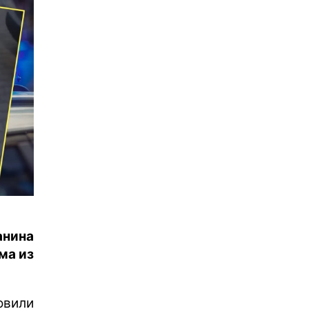
анина
ма из
овили