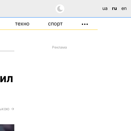
ua
ru
en
техно
спорт
•••
Реклама
вил
ською →