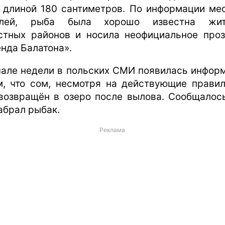
 длиной 180 сантиметров. По информации ме
елей, рыба была хорошо известна жит
стных районов и носила неофициальное про
енда Балатона».
чале недели в польских СМИ появилась инфор
м, что сом, несмотря на действующие правил
возвращён в озеро после вылова. Сообщалось
забрал рыбак.
Реклама