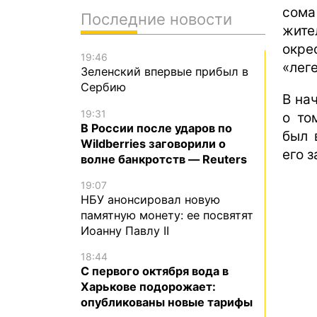
сома
Последние новости
жит
окре
19:46
«лег
Зеленский впервые прибыл в
Сербию
В на
19:31
о то
В России после ударов по
был 
Wildberries заговорили о
его 
волне банкротств — Reuters
19:07
НБУ анонсировал новую
памятную монету: ее посвятят
Иоанну Павлу II
18:44
С первого октября вода в
Харькове подорожает:
опубликованы новые тарифы