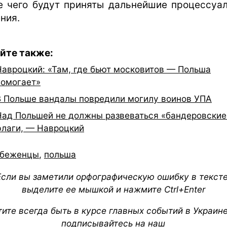
е чего будут приняты дальнейшие процессуа
ния.
йте также:
Навроцкий: «Там, где бьют московитов — Польша
помогает»
В Польше вандалы повредили могилу воинов УПА
Над Польшей не должны развеваться «бандеровские
флаги, — Навроцкий
беженцы
,
польша
Если вы заметили орфографическую ошибку в тексте
выделите ее мышкой и нажмите Ctrl+Enter
тите всегда быть в курсе главных событий в Украин
подписывайтесь на наш