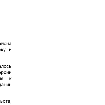
айона
рку и
алось
ерсии
ние к
анин
ьств,