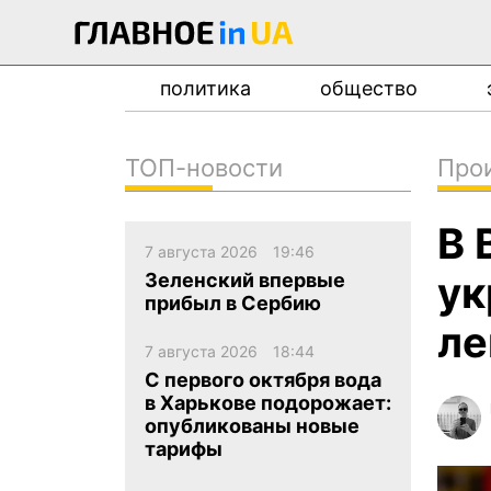
политика
общество
ТОП-новости
Про
новости
В 
о проекте
7 августа 2026
19:46
контакты
ук
Зеленский впервые
прибыл в Сербию
ле
7 августа 2026
18:44
С первого октября вода
в Харькове подорожает:
опубликованы новые
тарифы