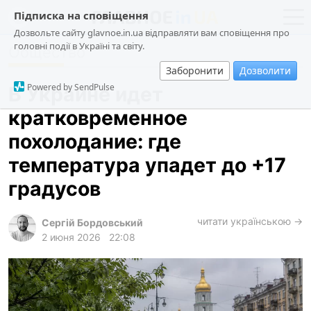
Підписка на сповіщення
Дозвольте сайту glavnoe.in.ua відправляти вам сповіщення про
головні події в Україні та світу.
Общество
новости
политика
Заборонити
Дозволити
о проекте
общество
Powered by SendPulse
В Украине идет
контакты
экономика
кратковременное
происшествия
похолодание: где
криминал
температура упадет до +17
техно
градусов
спорт
читати українською →
Сергій Бордовський
лонгриды
2 июня 2026
22:08
харьков
архив
gambling