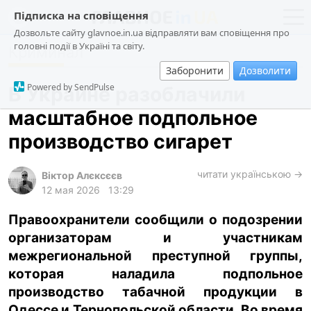
Підписка на сповіщення
Дозвольте сайту glavnoe.in.ua відправляти вам сповіщення про
головні події в Україні та світу.
Криминал
новости
политика
Заборонити
Дозволити
о проекте
общество
Powered by SendPulse
В Украине разоблачили
контакты
экономика
масштабное подпольное
происшествия
производство сигарет
криминал
техно
читати українською →
Віктор Алєксєєв
12 мая 2026
13:29
спорт
Правоохранители сообщили о подозрении
лонгриды
организаторам и участникам
харьков
межрегиональной преступной группы,
архив
которая наладила подпольное
производство табачной продукции в
gambling
Одессе и Тернопольской области. Во время