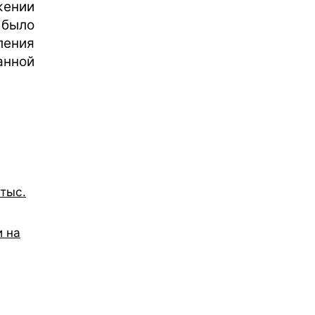
жении
 было
ления
анной
тыс.
 на