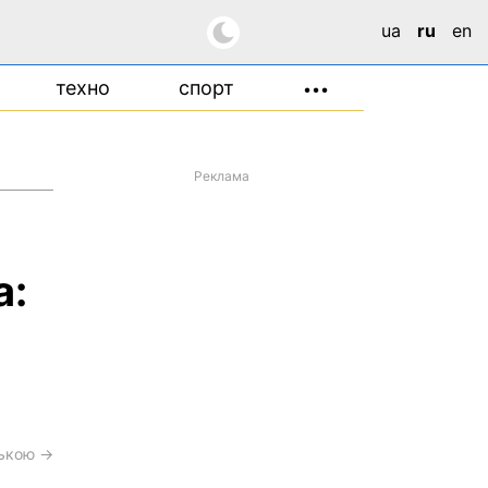
ua
ru
en
техно
спорт
•••
Реклама
а:
ською →