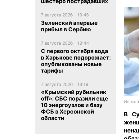
шестеро пострадавших
7 августа 2026
19:46
Зеленский впервые
прибыл в Сербию
7 августа 2026
18:44
ua
ru
en
С первого октября вода
в Харькове подорожает:
опубликованы новые
тарифы
7 августа 2026
18:19
«Крымский рубильник
off»: СБС поразили еще
Иллюст
10 энергоузлов и базу
ФСБ в Херсонской
В Су
области
женщ
нен
обяз