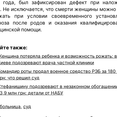
 года, был зафиксирован дефект при нало
. Не исключается, что смерти женщины можно
жать при условии своевременного установ
ноза после родов и оказания квалифициров
цинской помощи.
йте также:
Женщина потеряла ребенка и возможность рожать: в
Киеве подозревают врача частной клиники
Командир роты продал военное средство РЭБ за 180 
рн: что решил суд
Стефанишину подозревают в незаконном обогащении
3,9 млн грн: детали от НАБУ
больница
,
суд