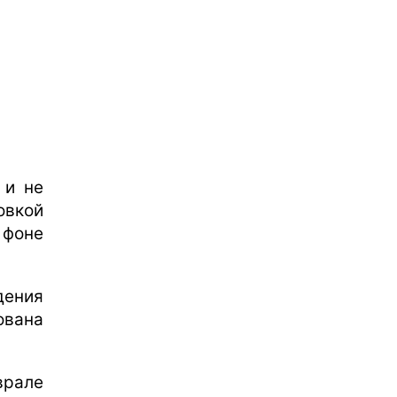
 и не
овкой
 фоне
ения
ована
врале