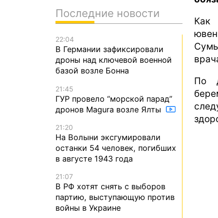
Последние новости
Как
ювен
22:04
Сумы
В Германии зафиксировали
врач
дроны над ключевой военной
базой возле Бонна
По 
21:45
бере
ГУР провело “морской парад”
след
дронов Magura возле Ялты
здор
21:20
На Волыни эксгумировали
останки 54 человек, погибших
в августе 1943 года
21:07
В РФ хотят снять с выборов
партию, выступающую против
войны в Украине