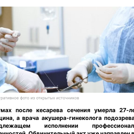
харьков
архив
gambling
ративное фото из открытых источников
мах после кесарева сечения умерла 27-л
ина, а врача акушера-гинеколога подозрев
адлежащем исполнении профессионал
анностей. Обвинительный акт уже направлен в