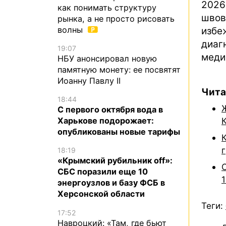
2026
как понимать структуру
швов
рынка, а не просто рисовать
волны
избе
диаг
19:07
меди
НБУ анонсировал новую
памятную монету: ее посвятят
Иоанну Павлу II
Чита
18:44
С первого октября вода в
Харькове подорожает:
опубликованы новые тарифы
г
18:19
«Крымский рубильник off»:
СБС поразили еще 10
1
энергоузлов и базу ФСБ в
Херсонской области
Теги:
17:52
Навроцкий: «Там, где бьют