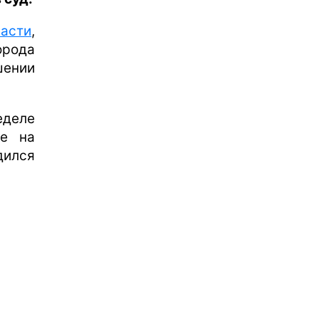
асти
,
орода
шении
деле
де на
дился