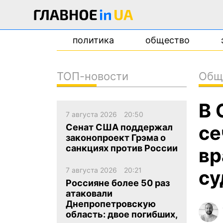
политика
общество
ТОП-новости
Общ
новости
В 
о проекте
7 августа 2026
20:50
контакты
се
Сенат США поддержал
законопроект Грэма о
санкциях против России
вр
7 августа 2026
20:21
су
Россияне более 50 раз
атаковали
Днепропетровскую
область: двое погибших,