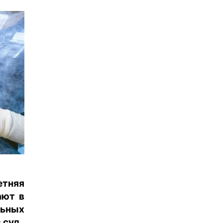
етняя
ают в
ьных
 суд.