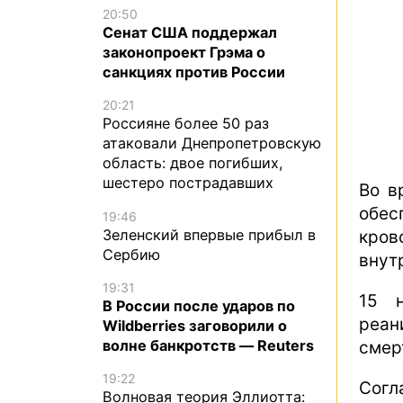
20:50
Сенат США поддержал
законопроект Грэма о
санкциях против России
20:21
Россияне более 50 раз
атаковали Днепропетровскую
область: двое погибших,
шестеро пострадавших
Во в
обес
19:46
Зеленский впервые прибыл в
кров
Сербию
внут
19:31
15 
В России после ударов по
реан
Wildberries заговорили о
волне банкротств — Reuters
смер
19:22
Согл
Волновая теория Эллиотта: