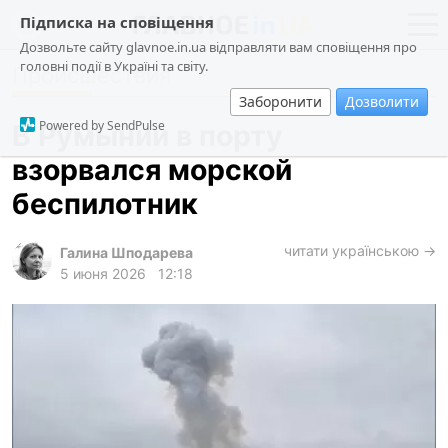
Підписка на сповіщення
Дозвольте сайту glavnoe.in.ua відправляти вам сповіщення про
головні події в Україні та світу.
Происшествия
новости
политика
Заборонити
Дозволити
о проекте
общество
Powered by SendPulse
В Румынии в порту
контакты
экономика
взорвался морской
происшествия
беспилотник
криминал
техно
читати українською →
Галина Шподарева
5 июня 2026
12:18
спорт
лонгриды
харьков
архив
gambling