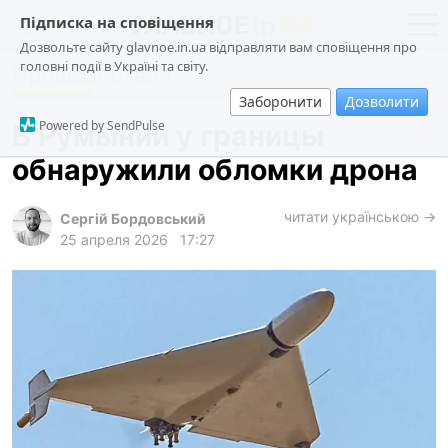
Підписка на сповіщення
Дозвольте сайту glavnoe.in.ua відправляти вам сповіщення про
головні події в Україні та світу.
Происшествия
новости
политика
Заборонити
Дозволити
о проекте
общество
Powered by SendPulse
В Румынии у границы
контакты
экономика
обнаружили обломки дрона
происшествия
криминал
читати українською →
Сергій Бордовський
25 апреля 2026
17:27
техно
спорт
лонгриды
харьков
архив
gambling