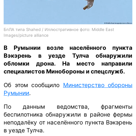
ua
ru
en
БпЛА типа Shahed / Иллюстративное фото: Middle East
Images/picture alliance
В Румынии возле населённого пункта
Вэкэрень в уезде Тулча обнаружили
обломки дрона. На место направили
специалистов Минобороны и спецслужб.
Об этом сообщило
Министерство обороны
Румынии
.
По данным ведомства, фрагменты
беспилотника обнаружили в районе фермы
неподалёку от населённого пункта Вэкэрень
в уезде Тулча.