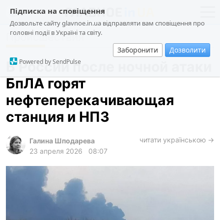
Підписка на сповіщення
Дозвольте сайту glavnoe.in.ua відправляти вам сповіщення про
головні події в Україні та світу.
Происшествия
новости
политика
Заборонити
Дозволити
о проекте
общество
Powered by SendPulse
В России после ночной атаки
контакты
экономика
БпЛА горят
происшествия
нефтеперекачивающая
криминал
станция и НПЗ
техно
читати українською →
спорт
Галина Шподарева
23 апреля 2026
08:07
лонгриды
харьков
архив
gambling