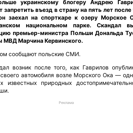
льше украинскому блогеру Андрею Гавр
т запретить въезд в страну на пять лет после 
он заехал на спорткаре к озеру Морское 
анском национальном парке. Скандал в
цию премьер-министра Польши Дональда Ту
ы МВД Марчина Кервинского.
том сообщают польские СМИ.
дал возник после того, как Гаврилов опубли
 своего автомобиля возле Морского Ока — одн
х известных природных достопримечательн
ши.
Реклама