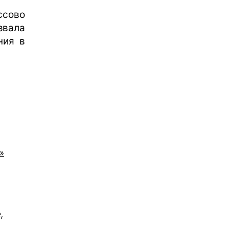
сово
звала
ния в
»
,