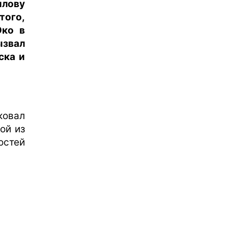
илову
того,
Око в
ызвал
ска и
ковал
ой из
остей