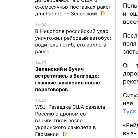
Поль
ежемесячных поставках ракет
и ош
для Patriot, — Зеленский
восе
14:38
В Никополе российский удар
Посл
уничтожил рейсовый автобус:
поляк
водитель погиб, его коллега
злот
ранен
14:13
Он т
Зеленский и Вучич
доро
встретились в Белграде:
реко
главные заявления после
переговоров
Ситу
13:41
неё 
WSJ: Разведка США связала
Туск
.
Россию с дроном со
взрывчаткой возле
«Рей
украинского самолета в
вызы
Германии