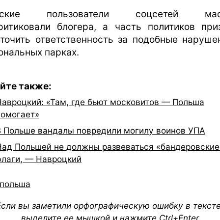
ьские пользователи соцсетей мас
ритиковали блогера, а часть политиков при
точить ответственность за подобные наруше
ональных парках.
йте также:
Навроцкий: «Там, где бьют московитов — Польша
помогает»
В Польше вандалы повредили могилу воинов УПА
Над Польшей не должны развеваться «бандеровские
флаги, — Навроцкий
польша
Если вы заметили орфографическую ошибку в тексте
выделите ее мышкой и нажмите Ctrl+Enter