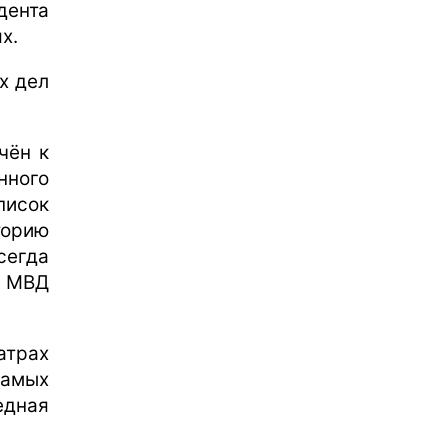
дента
х.
х дел
чён к
нного
писок
торию
сегда
а МВД
атрах
самых
едная