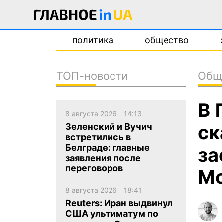
политика
общество
ТОП-новости
Общ
новости
В 
о проекте
8 августа 2026
14:13
контакты
ск
Зеленский и Вучич
встретились в
Белграде: главные
за
заявления после
переговоров
Мо
8 августа 2026
18:41
Reuters: Иран выдвинул
США ультиматум по