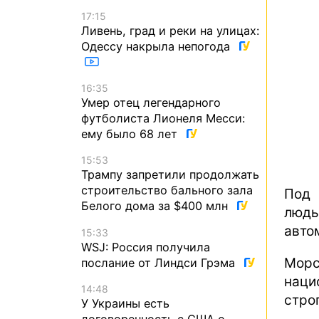
17:15
Ливень, град и реки на улицах:
Одессу накрыла непогода
16:35
Умер отец легендарного
футболиста Лионеля Месси:
ему было 68 лет
15:53
Трампу запретили продолжать
строительство бального зала
Под 
Белого дома за $400 млн
людь
авто
15:33
WSJ: Россия получила
Морс
послание от Линдси Грэма
наци
14:48
стро
У Украины есть
договоренность с США о