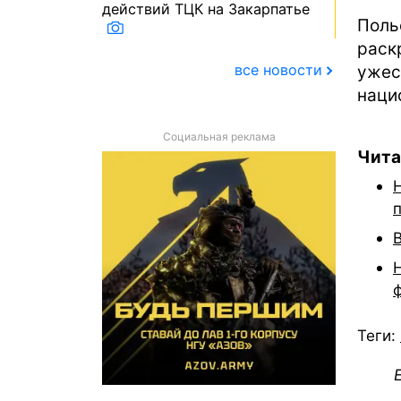
действий ТЦК на Закарпатье
Пол
раск
все новости
ужес
наци
Социальная реклама
Чита
Теги: