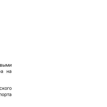
рвыми
ра на
ского
порта