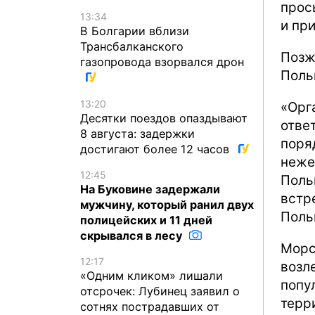
прос
13:34
и пр
В Болгарии вблизи
Трансбалканского
Позж
газопровода взорвался дрон
Пол
13:20
«Орг
Десятки поездов опаздывают
отве
8 августа: задержки
поря
достигают более 12 часов
неже
12:45
Поль
На Буковине задержали
встр
мужчину, который ранил двух
Поль
полицейских и 11 дней
скрывался в лесу
Морс
12:17
возл
«Одним кликом» лишали
попу
отсрочек: Лубинец заявил о
терр
сотнях пострадавших от