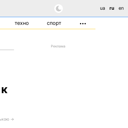
ua
ru
en
техно
спорт
•••
Реклама
 к
ською →