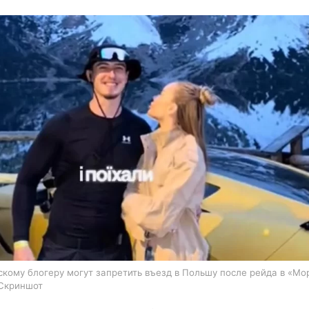
харьков
архив
gambling
скому блогеру могут запретить въезд в Польшу после рейда в «Мо
 Скриншот