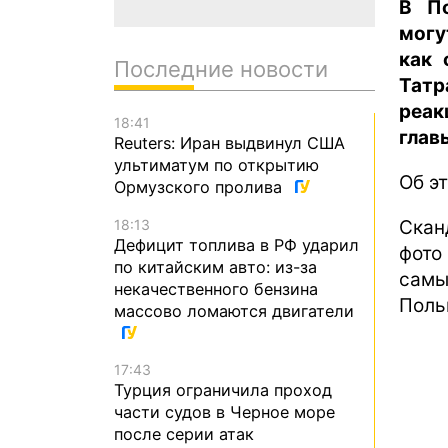
В По
могу
как 
Последние новости
Татр
реак
18:41
глав
Reuters: Иран выдвинул США
ультиматум по открытию
Об э
Ормузского пролива
18:13
Скан
Дефицит топлива в РФ ударил
фото
по китайским авто: из-за
самы
некачественного бензина
Поль
массово ломаются двигатели
17:43
Турция ограничила проход
части судов в Черное море
после серии атак