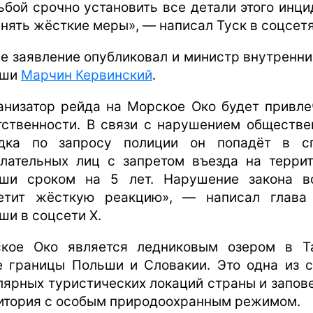
ьбой срочно установить все детали этого инци
инять жёсткие меры», — написал Туск в соцсетя
е заявление опубликовал и министр внутренни
ьши
Марчин Кервинский
.
анизатор рейда на Морское Око будет привле
тственности. В связи с нарушением обществе
дка по запросу полиции он попадёт в с
лательных лиц с запретом въезда на терри
ши сроком на 5 лет. Нарушение закона в
етит жёсткую реакцию», — написал глав
ши в соцсети X.
кое Око является ледниковым озером в Т
е границы Польши и Словакии. Это одна из 
лярных туристических локаций страны и запов
итория с особым природоохранным режимом.