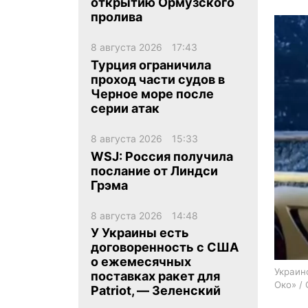
открытию Ормузского
пролива
8 августа 2026
17:43
Турция ограничила
проход части судов в
Черное море после
ua
ru
en
серии атак
8 августа 2026
15:33
WSJ: Россия получила
послание от Линдси
Грэма
8 августа 2026
14:48
У Украины есть
договоренность с США
о ежемесячных
Украин
поставках ракет для
Око» /
Patriot, — Зеленский