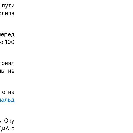
 пути
слила
перед
ло 100
понял
шь не
то на
нальд
у Оку
ДиА с