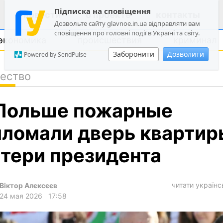
Підписка на сповіщення
новости
о проекте
контакты
Дозвольте сайту glavnoe.in.ua відправляти вам
сповіщення про головні події в Україні та світу.
экономика
происшествия
криминал
Заборонити
Дозволити
Powered by SendPulse
ество
политика
Польше пожарные
общество
экономика
ломали дверь квартир
происшествия
тери президента
криминал
техно
читати україн
Віктор Алєксєєв
спорт
24 мая 2026
17:58
лонгриды