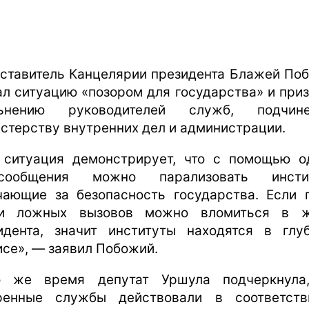
ставитель Канцелярии президента Блажей По
ал ситуацию «позором для государства» и приз
льнению руководителей служб, подчине
стерству внутренних дел и администрации.
 ситуация демонстрирует, что с помощью о
-сообщения можно парализовать инстит
чающие за безопасность государства. Если 
ии ложных вызовов можно вломиться в ж
идента, значит институты находятся в глу
исе», — заявил Побожий.
 же время депутат Уршула подчеркнула
ренные службы действовали в соответст