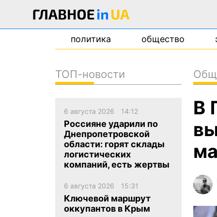
политика
общество
ТОП-новости
Общ
новости
В 
о проекте
6 августа 2026
14:12
контакты
вы
Россияне ударили по
Днепропетровской
области: горят склады
ма
логистических
компаний, есть жертвы
6 августа 2026
15:31
Ключевой маршрут
оккупантов в Крым