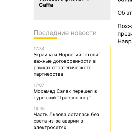
Caffa
Об э
Позж
Последние новости
през
Навр
17:34
Украина и Норвегия готовят
важные договоренности в
рамках стратегического
партнерства
17:07
Мохамед Салах перешел в
турецкий “Трабзонспор”
16:48
Часть Львова осталась без
света из-за аварии в
электросетях