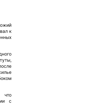
божий
вал к
нных
дного
уты,
после
илье
боком
, что
вии с