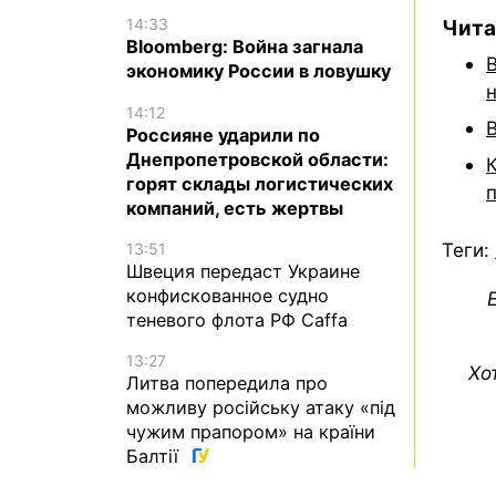
14:33
Чита
Bloomberg: Война загнала
экономику России в ловушку
14:12
Россияне ударили по
Днепропетровской области:
горят склады логистических
компаний, есть жертвы
Теги:
13:51
Швеция передаст Украине
конфискованное судно
теневого флота РФ Caffa
13:27
Хо
Литва попередила про
можливу російську атаку «під
чужим прапором» на країни
Балтії