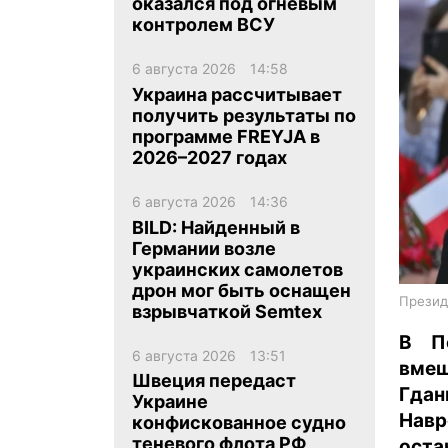
оказался под огневым
контролем ВСУ
6 августа 2026
14:58
Украина рассчитывает
получить результаты по
программе FREYJA в
ua
ru
en
2026–2027 годах
6 августа 2026
14:36
BILD: Найденный в
Германии возле
украинских самолетов
дрон мог быть оснащен
Презид
взрывчаткой Semtex
В П
6 августа 2026
13:51
вме
Швеция передаст
Гдан
Украине
Навр
конфискованное судно
теневого флота РФ
оста