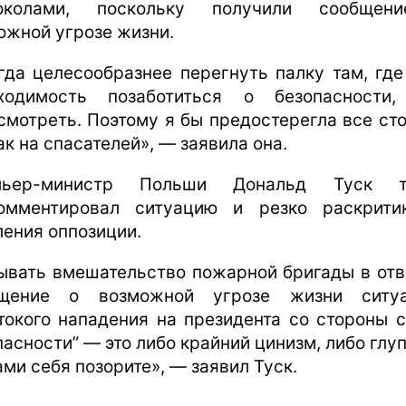
токолами, поскольку получили сообщен
ожной угрозе жизни.
гда целесообразнее перегнуть палку там, где
ходимость позаботиться о безопасности
смотреть. Поэтому я бы предостерегла все ст
ак на спасателей», — заявила она.
мьер-министр Польши Дональд Туск т
омментировал ситуацию и резко раскрити
ления оппозиции.
ывать вмешательство пожарной бригады в отв
бщение о возможной угрозе жизни ситуа
токого нападения на президента со стороны 
пасности” — это либо крайний цинизм, либо глуп
ами себя позорите», — заявил Туск.