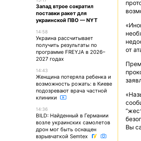
про
Запад втрое сократил
возм
поставки ракет для
украинской ПВО — NYT
«Ино
14:58
необ
Украина рассчитывает
недо
получить результаты по
от ат
программе FREYJA в 2026–
2027 годах
Пре
14:43
прок
Женщина потеряла ребенка и
заяв
возможность рожать: в Киеве
подозревают врача частной
«Наз
клиники
соо
14:36
“жес
BILD: Найденный в Германии
безо
возле украинских самолетов
Вы с
дрон мог быть оснащен
взрывчаткой Semtex