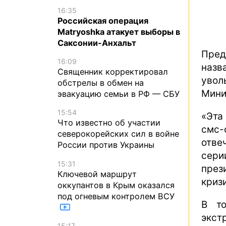
16:35
Российская операция
Matryoshka атакует выборы в
Саксонии-Анхальт
Пред
16:09
назв
Священник корректировал
уво
обстрелы в обмен на
Мини
эвакуацию семьи в РФ — СБУ
15:54
«Эта
Что известно об участии
смс
северокорейских сил в войне
отве
России против Украины
сер
15:31
през
Ключевой маршрут
криз
оккупантов в Крым оказался
под огневым контролем ВСУ
В то
экст
15:17