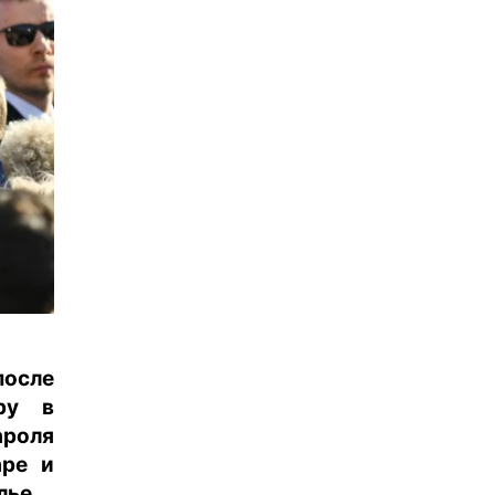
осле
ру в
ароля
аре и
лье.