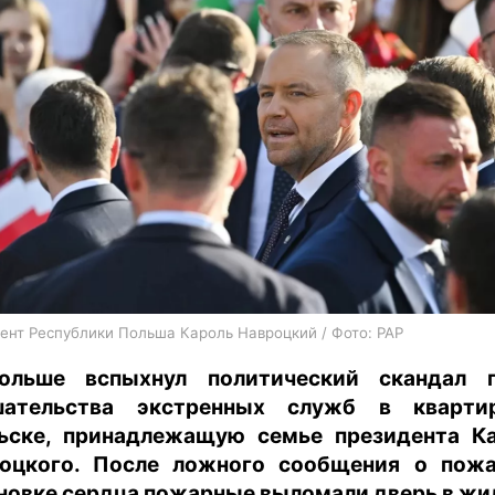
харьков
архив
gambling
ент Республики Польша Кароль Навроцкий / Фото: PAP
ольше вспыхнул политический скандал п
шательства экстренных служб в кварти
ьске, принадлежащую семье президента К
оцкого. После ложного сообщения о пож
новке сердца пожарные выломали дверь в жи