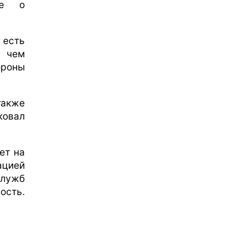
ие о
 есть
, чем
ороны
акже
ковал
ет на
цией
служб
ость.