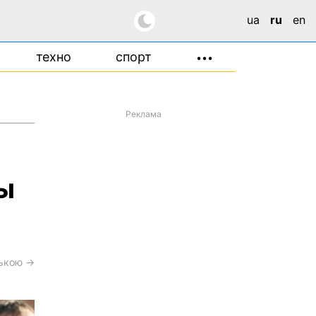
ua
ru
en
техно
спорт
•••
Реклама
ы
ською →