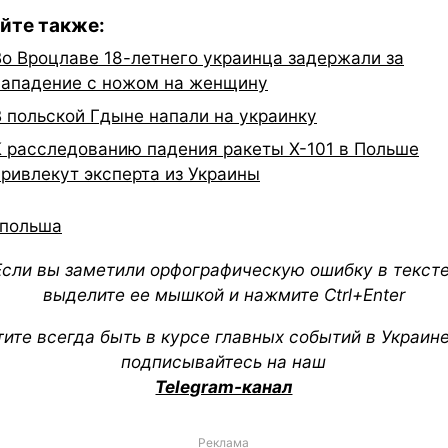
йте также:
Во Вроцлаве 18-летнего украинца задержали за
нападение с ножом на женщину
В польской Гдыне напали на украинку
К расследованию падения ракеты Х-101 в Польше
привлекут эксперта из Украины
польша
Если вы заметили орфографическую ошибку в тексте
выделите ее мышкой и нажмите Ctrl+Enter
тите всегда быть в курсе главных событий в Украин
подписывайтесь на наш
Telegram-канал
Реклама