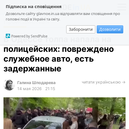
Підписка на сповіщення
Дозвольте сайту glavnoe.in.ua відправляти вам сповіщення про
головні події в Україні та світу.
Происшествия
новости
политика
Заборонити
Дозволити
о проекте
общество
Powered by SendPulse
В Одессе толпа напала на
контакты
экономика
полицейских: повреждено
происшествия
служебное авто, есть
криминал
задержанные
техно
читати українською →
спорт
Галина Шподарева
14 мая 2026
21:15
лонгриды
харьков
архив
gambling