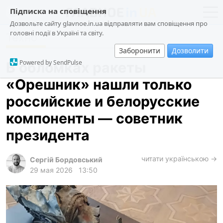
Підписка на сповіщення
Дозвольте сайту glavnoe.in.ua відправляти вам сповіщення про
головні події в Україні та світу.
Техно
новости
политика
Заборонити
Дозволити
о проекте
общество
Powered by SendPulse
В обломках ракеты
контакты
экономика
«Орешник» нашли только
происшествия
российские и белорусские
криминал
компоненты — советник
техно
президента
спорт
читати українською →
Сергій Бордовський
лонгриды
29 мая 2026
13:50
харьков
архив
gambling