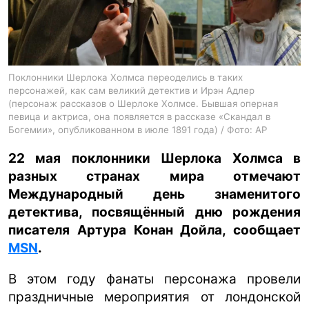
ua
ru
en
Поклонники Шерлока Холмса переоделись в таких
персонажей, как сам великий детектив и Ирэн Адлер
(персонаж рассказов о Шерлоке Холмсе. Бывшая оперная
певица и актриса, она появляется в рассказе «Скандал в
Богемии», опубликованном в июле 1891 года) / Фото: AP
22 мая поклонники Шерлока Холмса в
разных странах мира отмечают
Международный день знаменитого
детектива, посвящённый дню рождения
писателя Артура Конан Дойла, сообщает
MSN
.
В этом году фанаты персонажа провели
праздничные мероприятия от лондонской