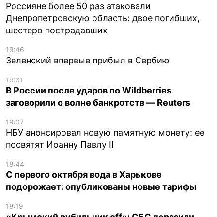
Россияне более 50 раз атаковали
Днепропетровскую область: двое погибших,
шестеро пострадавших
19:46
Зеленский впервые прибыл в Сербию
19:31
В России после ударов по Wildberries
заговорили о волне банкротств — Reuters
19:07
НБУ анонсировал новую памятную монету: ее
посвятят Иоанну Павлу II
18:44
С первого октября вода в Харькове
подорожает: опубликованы новые тарифы
18:19
«Крымский рубильник off»: СБС поразили