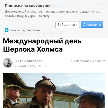
Підписка на сповіщення
Дозвольте сайту glavnoe.in.ua відправляти вам сповіщення про
головні події в Україні та світу.
Общество
новости
политика
Заборонити
Дозволити
о проекте
общество
Powered by SendPulse
В мире отмечают
контакты
экономика
Международный день
происшествия
Шерлока Холмса
криминал
техно
читати українською →
Віктор Алєксєєв
22 мая 2026
21:55
спорт
лонгриды
харьков
архив
gambling