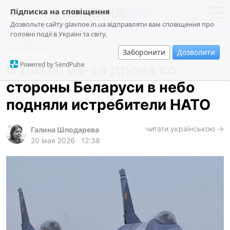
Підписка на сповіщення
Дозвольте сайту glavnoe.in.ua відправляти вам сповіщення про
головні події в Україні та світу.
Общество
новости
политика
Заборонити
Дозволити
о проекте
общество
Powered by SendPulse
В Литве из-за дрона со
контакты
экономика
стороны Беларуси в небо
происшествия
подняли истребители НАТО
криминал
техно
читати українською →
Галина Шподарева
20 мая 2026
12:38
спорт
лонгриды
харьков
архив
gambling