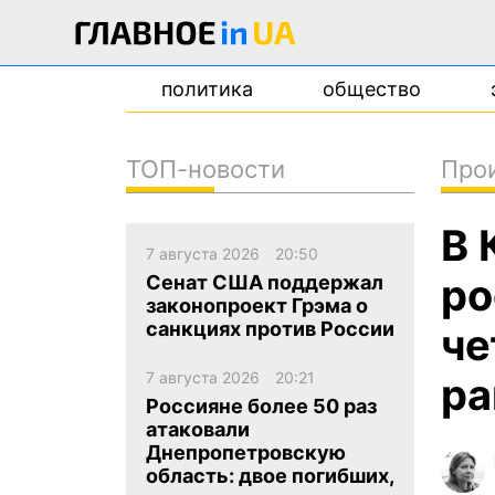
политика
общество
ТОП-новости
Про
новости
В 
о проекте
7 августа 2026
20:50
контакты
ро
Сенат США поддержал
законопроект Грэма о
санкциях против России
че
7 августа 2026
20:21
ра
Россияне более 50 раз
атаковали
Днепропетровскую
область: двое погибших,