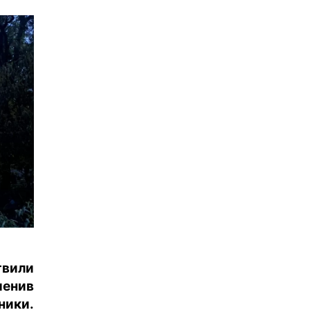
твили
енив
ники.