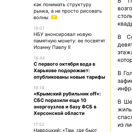
В П
как понимать структуру
возг
рынка, а не просто рисовать
стол
волны
квад
19:07
НБУ анонсировал новую
В Со
памятную монету: ее посвятят
девя
Иоанну Павлу II
этаж
18:44
кото
С первого октября вода в
Харькове подорожает:
В Го
опубликованы новые тарифы
заф
инфр
18:19
«Крымский рубильник off»:
СБС поразили еще 10
В Ше
энергоузлов и базу ФСБ в
жилы
Херсонской области
спас
из л
17:52
Навроцкий: «Там, где бьют