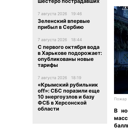
шестеро пострадавших
7 августа 2026
19:46
Зеленский впервые
прибыл в Сербию
7 августа 2026
18:44
ua
ru
en
С первого октября вода
в Харькове подорожает:
опубликованы новые
тарифы
7 августа 2026
18:19
«Крымский рубильник
off»: СБС поразили еще
10 энергоузлов и базу
Пожар 
ФСБ в Херсонской
области
В но
мас
балл