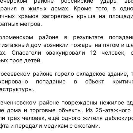
ечерском районе российские удары выз
орания в жилых домах. Кроме того, в одн
ичных храмов загорелась крыша на площад
ратных метров.
ломенском районе в результате попада
тиэтажный дом возникли пожары на пятом и ш
ах. Спасатели эвакуировали 12 человек, 
рых трое детей.
лосеевском районе горело складское здание, 
иксировано попадание в объект критиче
аструктуры.
вченковском районе повреждены нежилое зд
е дома и торговые объекты. Из 25-этажного
ли трёх человек, ещё одного жителя деблокир
ифта и передали медикам с ожогами.