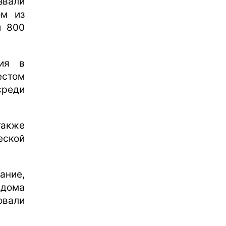
вали
ом из
и 800
ния в
естом
среди
также
ской
ание,
 дома
овали