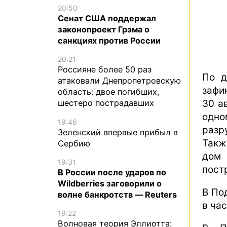
20:50
Сенат США поддержал
законопроект Грэма о
санкциях против России
20:21
Россияне более 50 раз
По д
атаковали Днепропетровскую
зафи
область: двое погибших,
30 а
шестеро пострадавших
одно
19:46
разр
Зеленский впервые прибыл в
Такж
Сербию
дом
19:31
пост
В России после ударов по
Wildberries заговорили о
В По
волне банкротств — Reuters
в ча
19:22
Волновая теория Эллиотта: