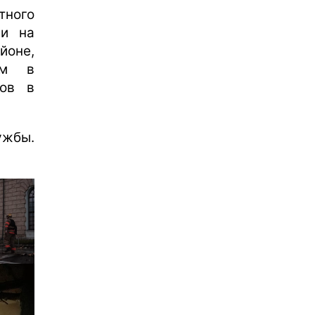
тного
ии на
йоне,
ем в
ов в
ужбы.