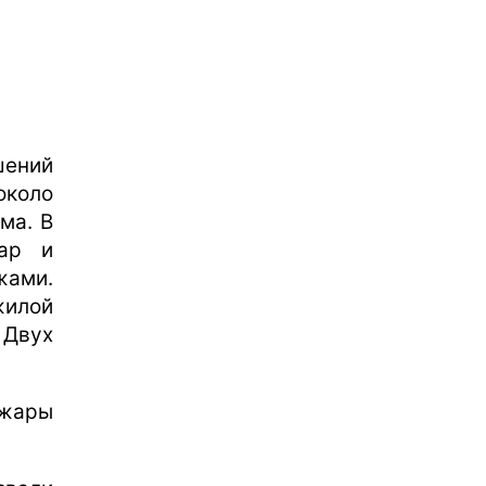
шений
около
ма. В
жар и
жами.
жилой
Двух
ожары