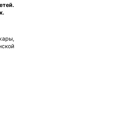
етей.
к.
жары,
нской