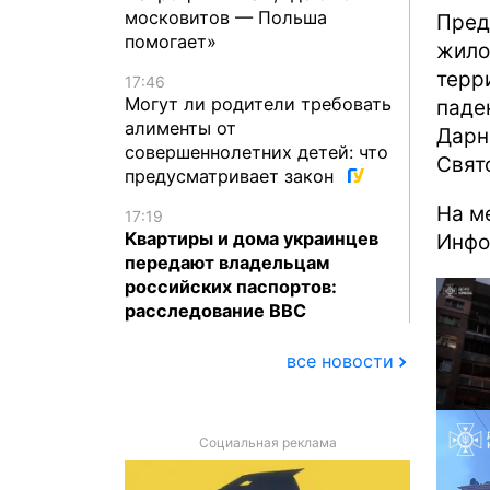
московитов — Польша
Пред
помогает»
жило
терр
17:46
Могут ли родители требовать
пад
алименты от
Дар
совершеннолетних детей: что
Свят
предусматривает закон
На м
17:19
Квартиры и дома украинцев
Инфо
передают владельцам
российских паспортов:
расследование BBC
все новости
Социальная реклама