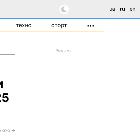
ua
ru
en
техно
спорт
•••
Реклама
и
25
ською →