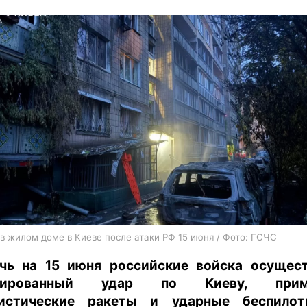
харьков
архив
gambling
в жилом доме в Киеве после атаки РФ 15 июня / Фото: ГСЧС
чь на 15 июня российские войска осущес
сированный удар по Киеву, прим
истические ракеты и ударные беспилот