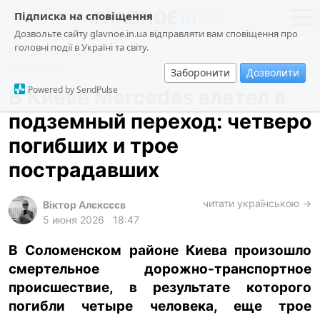
Підписка на сповіщення
Дозвольте сайту glavnoe.in.ua відправляти вам сповіщення про
головні події в Україні та світу.
Происшествия
новости
политика
Заборонити
Дозволити
о проекте
общество
Powered by SendPulse
В Киеве Mercedes влетел в
контакты
экономика
подземный переход: четверо
происшествия
погибших и трое
криминал
пострадавших
техно
читати українською →
спорт
Віктор Алєксєєв
5 июня 2026
18:47
лонгриды
В Соломенском районе Киева произошло
харьков
смертельное дорожно-транспортное
архив
происшествие, в результате которого
gambling
погибли четыре человека, еще трое