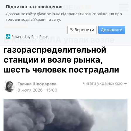
Підписка на сповіщення
Дозвольте сайту glavnoe.in.ua відправляти вам сповіщення про
головні події в Україні та світу.
Происшествия
новости
политика
Заборонити
Дозволити
о проекте
общество
Powered by SendPulse
В Киеве БпЛА упали возле
контакты
экономика
газораспределительной
происшествия
станции и возле рынка,
криминал
шесть человек пострадали
техно
читати українською →
спорт
Галина Шподарева
8 июля 2026
15:00
лонгриды
харьков
архив
gambling