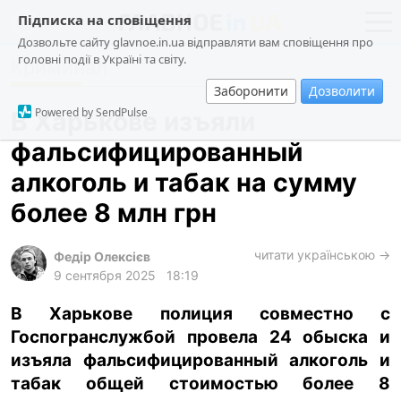
Підписка на сповіщення
Дозвольте сайту glavnoe.in.ua відправляти вам сповіщення про
головні події в Україні та світу.
Криминал
новости
политика
Заборонити
Дозволити
о проекте
общество
Powered by SendPulse
В Харькове изъяли
контакты
экономика
фальсифицированный
происшествия
алкоголь и табак на сумму
криминал
более 8 млн грн
техно
читати українською →
спорт
Федір Олексієв
9 сентября 2025
18:19
лонгриды
В Харькове полиция совместно с
харьков
Госпогранслужбой провела 24 обыска и
архив
изъяла фальсифицированный алкоголь и
gambling
табак общей стоимостью более 8