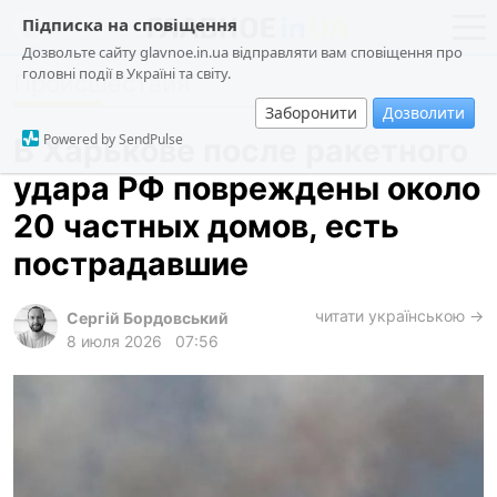
Підписка на сповіщення
Дозвольте сайту glavnoe.in.ua відправляти вам сповіщення про
головні події в Україні та світу.
Происшествия
новости
политика
Заборонити
Дозволити
о проекте
общество
Powered by SendPulse
В Харькове после ракетного
контакты
экономика
удара РФ повреждены около
происшествия
20 частных домов, есть
криминал
пострадавшие
техно
читати українською →
спорт
Сергій Бордовський
8 июля 2026
07:56
лонгриды
харьков
архив
gambling