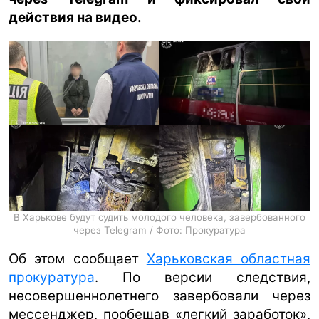
действия на видео.
ua
ru
en
В Харькове будут судить молодого человека, завербованного
через Telegram / Фото: Прокуратура
Об этом сообщает
Харьковская областная
прокуратура
. По версии следствия,
несовершеннолетнего завербовали через
мессенджер, пообещав «легкий заработок»,