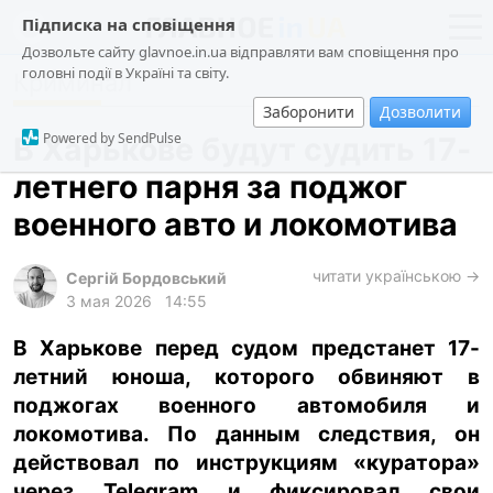
Підписка на сповіщення
Дозвольте сайту glavnoe.in.ua відправляти вам сповіщення про
головні події в Україні та світу.
Криминал
новости
политика
Заборонити
Дозволити
о проекте
общество
Powered by SendPulse
В Харькове будут судить 17-
контакты
экономика
летнего парня за поджог
происшествия
военного авто и локомотива
криминал
техно
читати українською →
Сергій Бордовський
3 мая 2026
14:55
спорт
В Харькове перед судом предстанет 17-
лонгриды
летний юноша, которого обвиняют в
харьков
поджогах военного автомобиля и
архив
локомотива. По данным следствия, он
действовал по инструкциям «куратора»
gambling
через Telegram и фиксировал свои