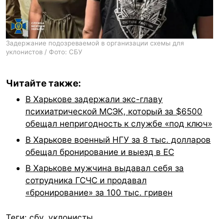
Задержание подозреваемой в организации схемы для
уклонистов / Фото: СБУ
Читайте также:
В Харькове задержали экс-главу
психиатрической МСЭК, который за $6500
обещал непригодность к службе «под ключ»
В Харькове военный НГУ за 8 тыс. долларов
обещал бронирование и выезд в ЕС
В Харькове мужчина выдавал себя за
сотрудника ГСЧС и продавал
«бронирование» за 100 тыс. гривен
Теги:
сбу
,
уклонисты