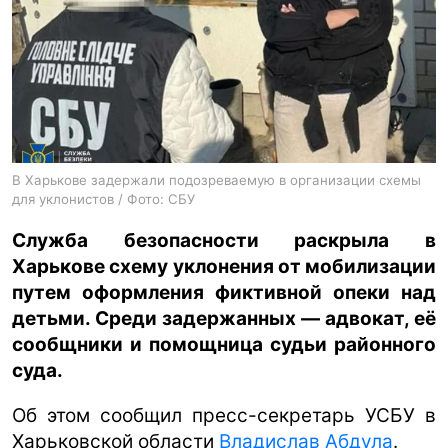
ua
ru
en
В Харькове задержали подозреваемую в организации схемы
для уклонистов / Фото: СБУ
Служба безопасности раскрыла в
Харькове схему уклонения от мобилизации
путем оформления фиктивной опеки над
детьми. Среди задержанных — адвокат, её
сообщники и помощница судьи районного
суда.
Об этом сообщил пресс-секретарь УСБУ в
Харьковской области
Владислав Абдула
.