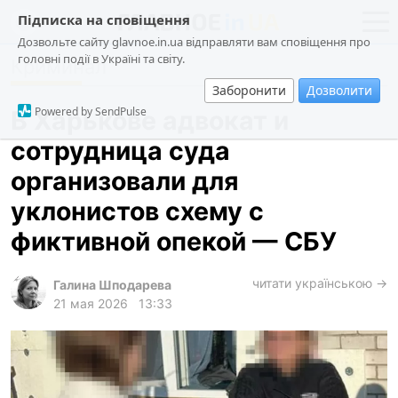
Підписка на сповіщення
Дозвольте сайту glavnoe.in.ua відправляти вам сповіщення про
головні події в Україні та світу.
Криминал
новости
политика
Заборонити
Дозволити
о проекте
общество
Powered by SendPulse
В Харькове адвокат и
контакты
экономика
сотрудница суда
происшествия
организовали для
криминал
уклонистов схему с
техно
фиктивной опекой — СБУ
спорт
читати українською →
Галина Шподарева
лонгриды
21 мая 2026
13:33
харьков
архив
gambling