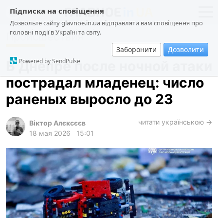
Підписка на сповіщення
Дозвольте сайту glavnoe.in.ua відправляти вам сповіщення про
головні події в Україні та світу.
Происшествия
новости
политика
Заборонити
Дозволити
о проекте
общество
Powered by SendPulse
В Днепре после ночной атаки
контакты
экономика
пострадал младенец: число
происшествия
раненых выросло до 23
криминал
техно
читати українською →
Віктор Алєксєєв
18 мая 2026
15:01
спорт
лонгриды
харьков
архив
gambling