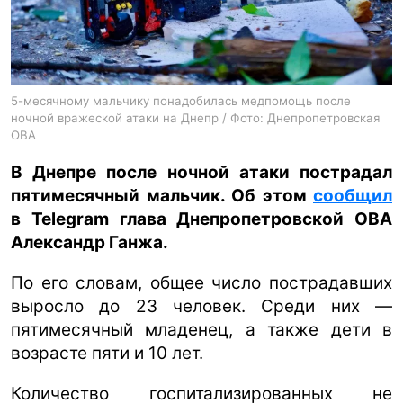
ua
ru
en
5-месячному мальчику понадобилась медпомощь после
ночной вражеской атаки на Днепр / Фото: Днепропетровская
ОВА
В Днепре после ночной атаки пострадал
пятимесячный мальчик. Об этом
сообщил
в Telegram глава Днепропетровской ОВА
Александр Ганжа.
По его словам, общее число пострадавших
выросло до 23 человек. Среди них —
пятимесячный младенец, а также дети в
возрасте пяти и 10 лет.
Количество госпитализированных не