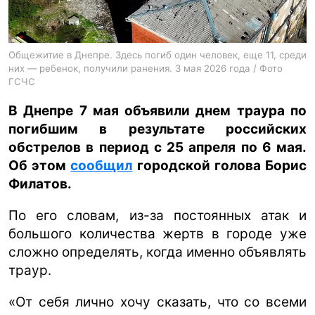
ua
ru
en
Общежитие в Днепре. Здесь погиб один человек, еще 11, среди
них — ребенок, получили ранения. 3 мая 2026 года / Фото
ГСЧС
В Днепре 7 мая объявили днем траура по
погибшим в результате российских
обстрелов в период с 25 апреля по 6 мая.
Об этом
сообщил
городской голова Борис
Филатов.
По его словам, из-за постоянных атак и
большого количества жертв в городе уже
сложно определять, когда именно объявлять
траур.
«От себя лично хочу сказать, что со всеми