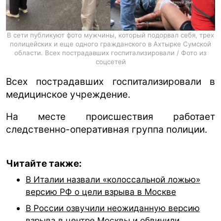
В сети публикуют фото мужчины, который подорвал себя, трех
полицейских и еще одного гражданского в Ахтырке Сумской
области. Всех пострадавших госпитализировали / Фото из
соцсетей
Всех пострадавших госпитализировали в
медицинское учреждение.
На месте происшествия работает
следственно-оперативная группа полиции.
Читайте также:
В Италии назвали «колоссальной ложью»
версию РФ о цели взрыва в Москве
В России озвучили неожиданную версию
взрыва в центре Москвы и обвинили