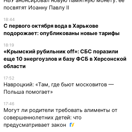
НБУ анонсировал новую памятную монету: ее
посвятят Иоанну Павлу II
18:44
С первого октября вода в Харькове
подорожает: опубликованы новые тарифы
18:19
«Крымский рубильник off»: СБС поразили
еще 10 энергоузлов и базу ФСБ в Херсонской
области
17:52
Навроцкий: «Там, где бьют московитов —
Польша помогает»
17:46
Могут ли родители требовать алименты от
совершеннолетних детей: что
предусматривает закон