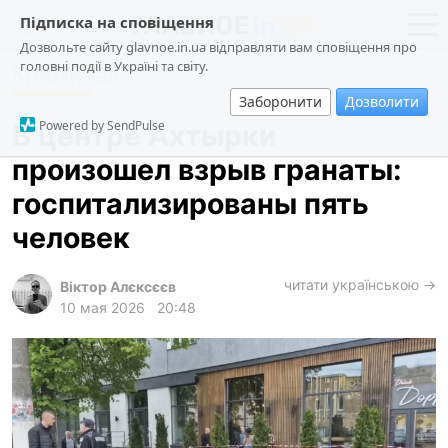
Підписка на сповіщення
Дозвольте сайту glavnoe.in.ua відправляти вам сповіщення про
головні події в Україні та світу.
Криминал
новости
политика
Заборонити
Дозволити
о проекте
общество
Powered by SendPulse
В центре Ахтырки
контакты
экономика
произошел взрыв гранаты:
происшествия
госпитализированы пять
криминал
человек
техно
читати українською →
спорт
Віктор Алєксєєв
10 мая 2026
20:48
лонгриды
харьков
архив
gambling