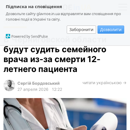
Підписка на сповіщення
Дозвольте сайту glavnoe.in.ua відправляти вам сповіщення про
головні події в Україні та світу.
Общество
новости
политика
Заборонити
Дозволити
о проекте
общество
Powered by SendPulse
В Черниговской области
контакты
экономика
будут судить семейного
происшествия
врача из-за смерти 12-
криминал
летнего пациента
техно
читати українською →
спорт
Сергій Бордовський
27 апреля 2026
12:22
лонгриды
харьков
архив
gambling