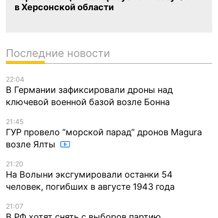
в Херсонской области
Последние новости
22:04
В Германии зафиксировали дроны над
ключевой военной базой возле Бонна
21:45
ГУР провело “морской парад” дронов Magura
возле Ялты
21:20
На Волыни эксгумировали останки 54
человек, погибших в августе 1943 года
21:07
В РФ хотят снять с выборов партию,