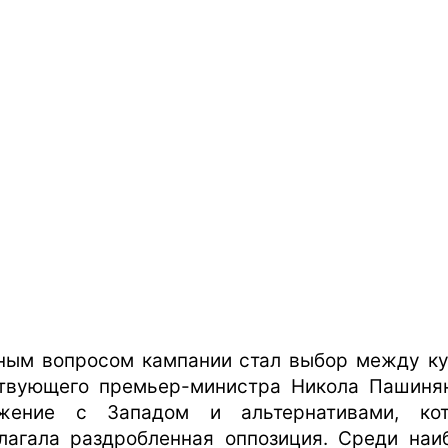
ным вопросом кампании стал выбор между к
твующего премьер-министра Никола Пашиня
жение с Западом и альтернативами, ко
лагала раздробленная оппозиция. Среди наи