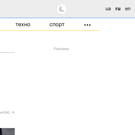
ua
ru
en
техно
спорт
•••
Реклама
ською →