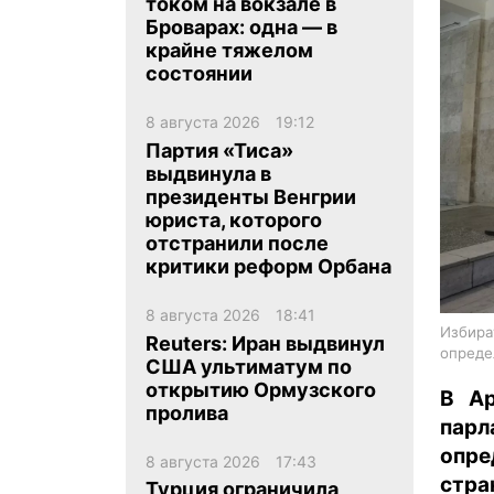
током на вокзале в
Броварах: одна — в
крайне тяжелом
состоянии
8 августа 2026
19:12
Партия «Тиса»
ua
ru
en
выдвинула в
президенты Венгрии
юриста, которого
отстранили после
критики реформ Орбана
8 августа 2026
18:41
Избира
Reuters: Иран выдвинул
опреде
США ультиматум по
открытию Ормузского
В Ар
пролива
парл
опре
8 августа 2026
17:43
стра
Турция ограничила