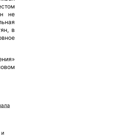
естом
он не
льная
ян, в
овное
ения»
новом
чала
 и