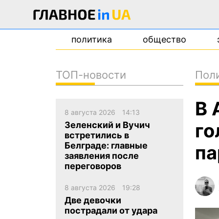
политика
общество
ТОП-новости
Пол
новости
В 
о проекте
8 августа 2026
14:13
контакты
го
Зеленский и Вучич
встретились в
Белграде: главные
па
заявления после
переговоров
8 августа 2026
19:28
Две девочки
пострадали от удара