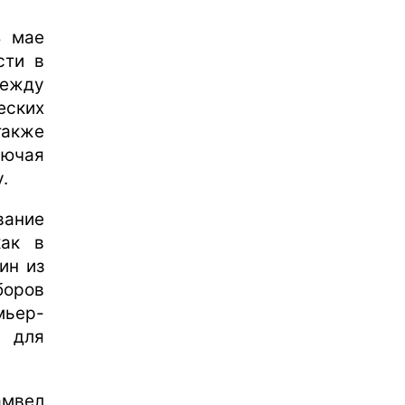
В мае
сти в
ежду
еских
акже
лючая
.
вание
как в
ин из
боров
мьер-
я для
амвел