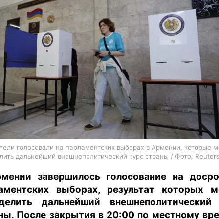
харьков
архив
gambling
тели голосовали на парламентских выборах в Армении, которые м
лить дальнейший внешнеполитический курс страны / Фото: Reuter
мении завершилось голосование на доср
аментских выборах, результат которых 
делить дальнейший внешнеполитический
ны. После закрытия в 20:00 по местному вр