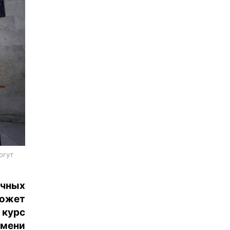
огут
s
очных
может
 курс
емени