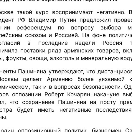
скве такой курс воспринимают негативно. 
идент РФ Владимир Путин предложил прове
ении референдум по вопросу выбора м
пейским союзом и Россией. На фоне политич
ногласий в последние недели Россия т
ничила поставки ряда армянских товаров, вк
ы, фрукты, овощи, алкоголь и минеральную воду
ненты Пашиняна утверждают, что дистанциро
осквы делает Армению более уязвимой 
омическом, так и в вопросах безопасности. Од
ров оппозиции Роберт Кочарян накануне вы
ил, что сохранение Пашиняна на посту пре
стра будет иметь негативные последстви
ны.
один оппозиционный политик, бизнесмен С