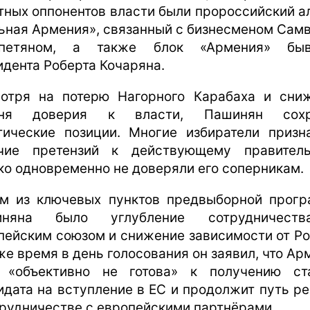
тных оппонентов власти были пророссийский а
ьная Армения», связанный с бизнесменом Сам
апетяном, а также блок «Армения» быв
идента Роберта Кочаряна.
отря на потерю Нагорного Карабаха и сни
вня доверия к власти, Пашинян сохр
тические позиции. Многие избиратели призн
чие претензий к действующему правитель
ко одновременно не доверяли его соперникам.
м из ключевых пунктов предвыборной прог
иняна было углубление сотрудничест
пейским союзом и снижение зависимости от Ро
 же время в день голосования он заявил, что Ар
 «объективно не готова» к получению ст
идата на вступление в ЕС и продолжит путь р
трудничестве с европейскими партнёрами.