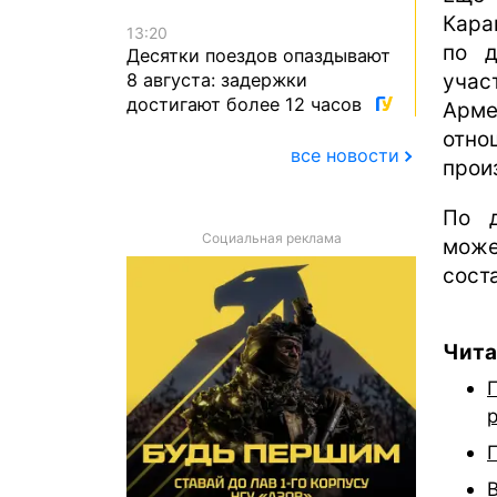
Кара
13:20
по д
Десятки поездов опаздывают
8 августа: задержки
учас
достигают более 12 часов
Арме
отно
все новости
прои
По д
Социальная реклама
може
сост
Чита