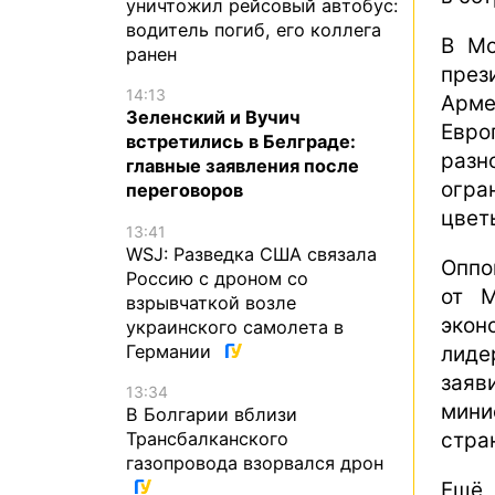
уничтожил рейсовый автобус:
водитель погиб, его коллега
В Мо
ранен
през
14:13
Арм
Зеленский и Вучич
Евро
встретились в Белграде:
раз
главные заявления после
огра
переговоров
цвет
13:41
WSJ: Разведка США связала
Оппо
Россию с дроном со
от М
взрывчаткой возле
экон
украинского самолета в
Германии
лиде
заяв
13:34
мини
В Болгарии вблизи
Трансбалканского
стра
газопровода взорвался дрон
Ещё 