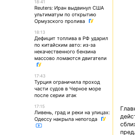
18:41
Reuters: Иран выдвинул США
ультиматум по открытию
Ормузского пролива
18:13
Дефицит топлива в РФ ударил
по китайским авто: из-за
некачественного бензина
массово ломаются двигатели
17:43
Турция ограничила проход
части судов в Черное море
после серии атак
17:15
Глав
Ливень, град и реки на улицах:
дейс
Одессу накрыла непогода
сбли
пред