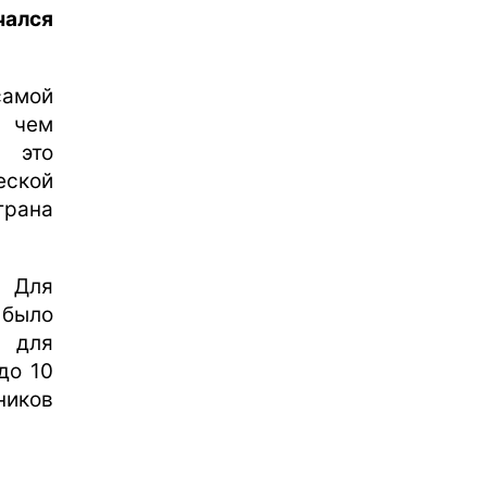
чался
самой
е чем
 это
еской
трана
. Для
 было
к для
до 10
ников