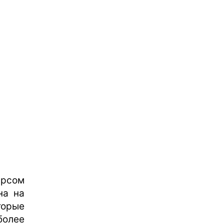
урсом
на на
торые
более