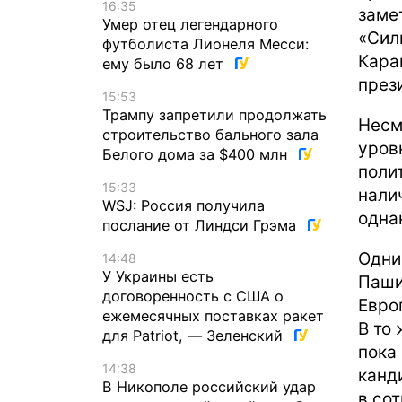
16:35
заме
Умер отец легендарного
«Сил
футболиста Лионеля Месси:
Кар
ему было 68 лет
през
15:53
Трампу запретили продолжать
Несм
строительство бального зала
уро
Белого дома за $400 млн
поли
15:33
нали
WSJ: Россия получила
одна
послание от Линдси Грэма
Одни
14:48
У Украины есть
Паш
договоренность с США о
Евро
ежемесячных поставках ракет
В то
для Patriot, — Зеленский
пока
14:38
канд
В Никополе российский удар
в со