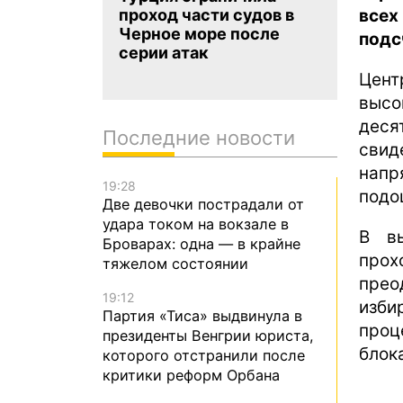
всех
проход части судов в
Черное море после
подс
серии атак
Цент
высо
дес
Последние новости
свид
напр
19:28
подо
Две девочки пострадали от
удара током на вокзале в
В вы
Броварах: одна — в крайне
прох
тяжелом состоянии
прео
19:12
изби
Партия «Тиса» выдвинула в
проц
президенты Венгрии юриста,
блок
которого отстранили после
критики реформ Орбана