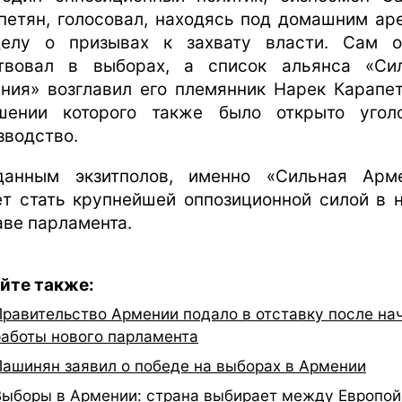
петян, голосовал, находясь под домашним ар
елу о призывах к захвату власти. Сам 
твовал в выборах, а список альянса «Си
ния» возглавил его племянник Нарек Карапет
шении которого также было открыто угол
зводство.
анным экзитполов, именно «Сильная Арм
т стать крупнейшей оппозиционной силой в 
аве парламента.
йте также:
Правительство Армении подало в отставку после на
работы нового парламента
Пашинян заявил о победе на выборах в Армении
Выборы в Армении: страна выбирает между Европой