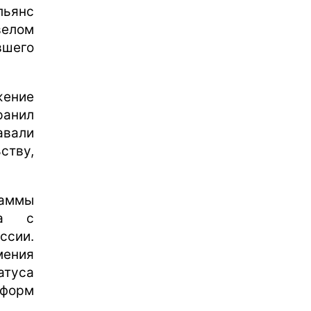
льянс
велом
шего
жение
анил
авали
ству,
раммы
ва с
ссии.
мения
атуса
еформ