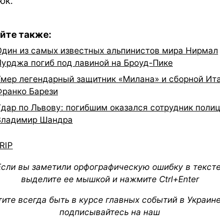
юк.
йте также:
Один из самых известных альпинистов мира Нирмал
Пурджа погиб под лавиной на Броуд-Пике
Умер легендарный защитник «Милана» и сборной Ит
Франко Барези
Удар по Львову: погибшим оказался сотрудник поли
Владимир Шандра
RIP
Если вы заметили орфографическую ошибку в тексте
выделите ее мышкой и нажмите Ctrl+Enter
тите всегда быть в курсе главных событий в Украин
подписывайтесь на наш