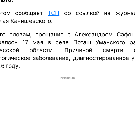
этом сообщает
ТСН
со ссылкой на журнал
лая Канишевского.
го словам, прощание с Александром Сафо
оялось 17 мая в селе Поташ Уманского р
касской области. Причиной смерти с
логическое заболевание, диагностированное у
6 году.
Реклама