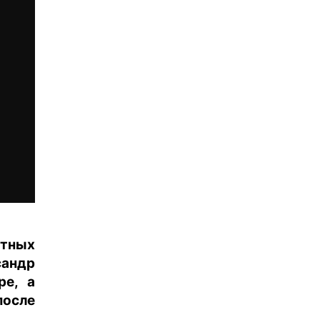
стных
андр
ре, а
после