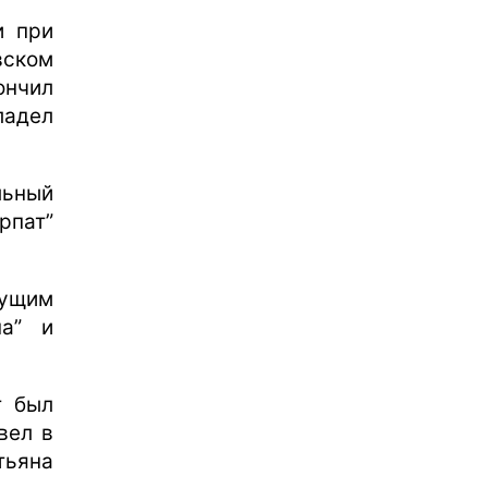
и при
вском
ончил
ладел
ьный
рпат”
ущим
на” и
т был
вел в
тьяна