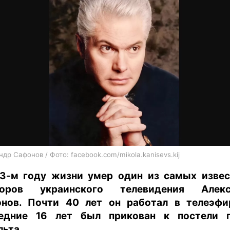
харьков
архив
gambling
др Сафонов / Фото: facebook.com/mikola.kanisevs.kij
3-м году жизни умер один из самых изве
торов украинского телевидения Алекс
нов. Почти 40 лет он работал в телеэфи
едние 16 лет был прикован к постели 
льта.