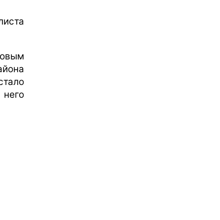
иста
новым
айона
тало
 него