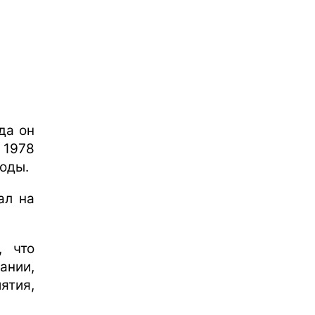
да он
 1978
оды.
ал на
, что
ании,
ятия,