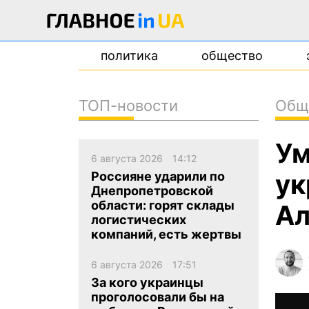
политика
общество
ТОП-новости
Общ
новости
Ум
о проекте
6 августа 2026
14:12
контакты
ук
Россияне ударили по
Днепропетровской
области: горят склады
Ал
логистических
компаний, есть жертвы
6 августа 2026
17:51
За кого украинцы
проголосовали бы на