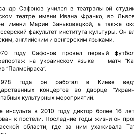
сандр Сафонов учился в театральной студи
ском театре имени Ивана Франко, во Льво
ре имени Марии Заньковецкой, а также ок
ссерский факультет института культуры. Он в
ским, английским и венгерским языками.
970 году Сафонов провел первый футбол
репортаж на украинском языке — матч “Ка
ив “Палмейраса”.
978 года он работал в Киеве вед
дарственных концертов во дворце “Украи
табных культурных мероприятий.
е инсульта в 2010 году диктор более 16 ле
ован к постели. Последние годы жизни он про
асской области, где за ним ухаживала Та