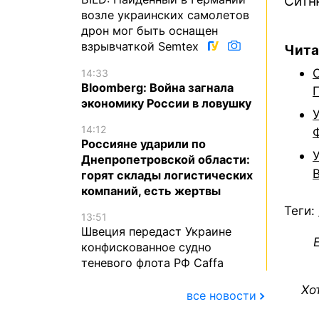
Ситн
возле украинских самолетов
дрон мог быть оснащен
взрывчаткой Semtex
Чита
14:33
Bloomberg: Война загнала
экономику России в ловушку
14:12
Россияне ударили по
Днепропетровской области:
горят склады логистических
компаний, есть жертвы
Теги:
13:51
Швеция передаст Украине
конфискованное судно
теневого флота РФ Caffa
Хо
все новости