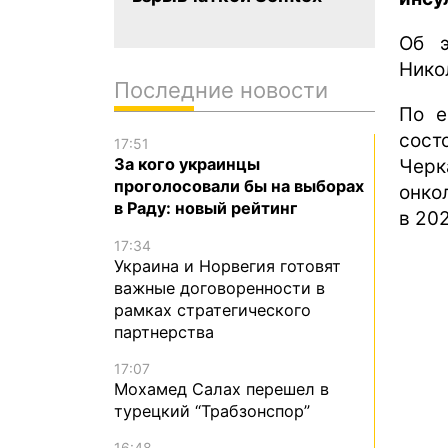
Об 
Нико
Последние новости
По е
сост
17:51
За кого украинцы
Чер
проголосовали бы на выборах
онко
в Раду: новый рейтинг
в 202
17:34
Украина и Норвегия готовят
важные договоренности в
рамках стратегического
партнерства
17:07
Мохамед Салах перешел в
турецкий “Трабзонспор”
16:48