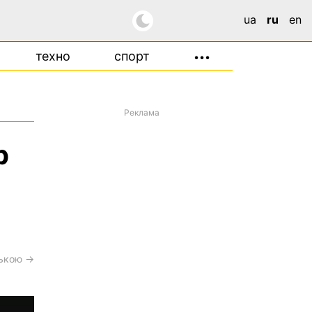
ua
ru
en
техно
спорт
•••
Реклама
р
я
ською →