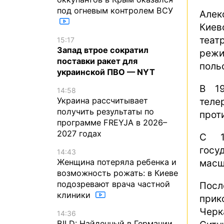
под огневым контролем ВСУ
Алек
Киев
теат
15:17
Запад втрое сократил
режи
поставки ракет для
поль
украинской ПВО — NYT
В 1
14:58
Украина рассчитывает
теле
получить результаты по
прот
программе FREYJA в 2026–
2027 годах
С 1
госу
14:43
Женщина потеряла ребенка и
масш
возможность рожать: в Киеве
подозревают врача частной
Посл
клиники
прик
Черк
14:36
BILD: Найденный в Германии