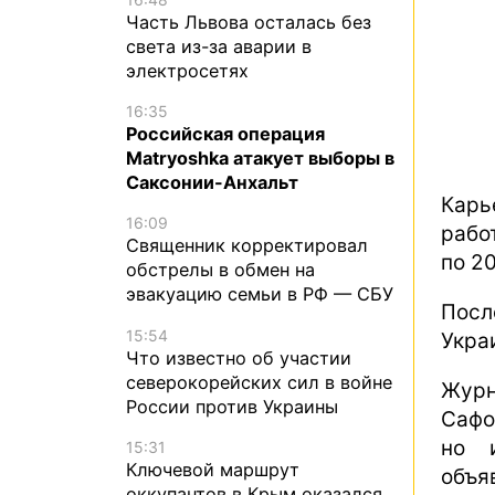
Часть Львова осталась без
света из-за аварии в
электросетях
16:35
Российская операция
Matryoshka атакует выборы в
Саксонии-Анхальт
Карь
16:09
рабо
Священник корректировал
по 2
обстрелы в обмен на
эвакуацию семьи в РФ — СБУ
Посл
15:54
Укра
Что известно об участии
северокорейских сил в войне
Журн
России против Украины
Сафо
но и
15:31
Ключевой маршрут
объя
оккупантов в Крым оказался