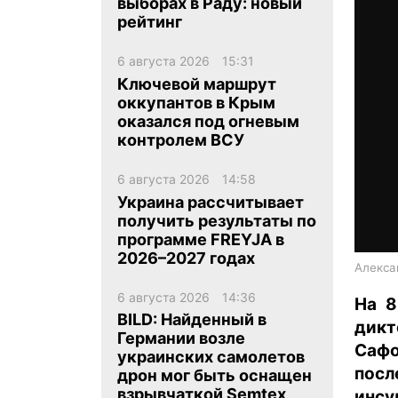
выборах в Раду: новый
рейтинг
6 августа 2026
15:31
Ключевой маршрут
оккупантов в Крым
оказался под огневым
ua
ru
en
контролем ВСУ
6 августа 2026
14:58
Украина рассчитывает
получить результаты по
программе FREYJA в
2026–2027 годах
Алексан
6 августа 2026
14:36
На 8
BILD: Найденный в
дик
Германии возле
Сафо
украинских самолетов
посл
дрон мог быть оснащен
взрывчаткой Semtex
инсу