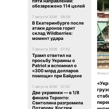
пяти направлений:
обезврежено 114 целей
7 августа 2026
08:09
В Екатеринбурге после
атаки дронов горит
склад Wildberries:
ua
ru
en
момент удара
7 августа 2026
07:52
Трамп ответил на
просьбу Украины о
Patriot и вспомнил о
«300 млрд долларов
Иллюст
помощи» при Байдене
«Укр
7 августа 2026
07:22
гру
Две украинки — в 1/8
стаб
финала Торонто:
пере
Свитолина разгромила
Потапову, Костюк
инт