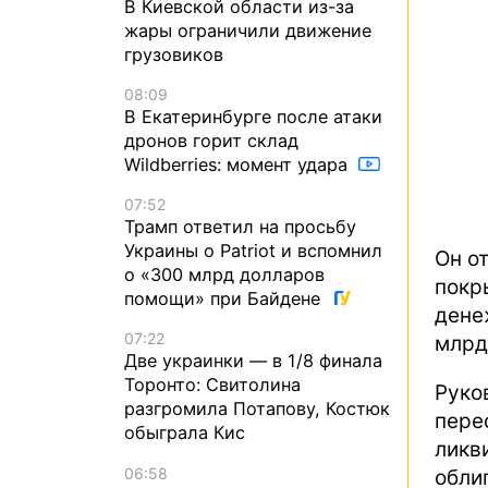
В Киевской области из-за
жары ограничили движение
грузовиков
08:09
В Екатеринбурге после атаки
дронов горит склад
Wildberries: момент удара
07:52
Трамп ответил на просьбу
Украины о Patriot и вспомнил
Он о
о «300 млрд долларов
покр
помощи» при Байдене
дене
07:22
млрд
Две украинки — в 1/8 финала
Торонто: Свитолина
Рук
разгромила Потапову, Костюк
пере
обыграла Кис
ликв
06:58
обли