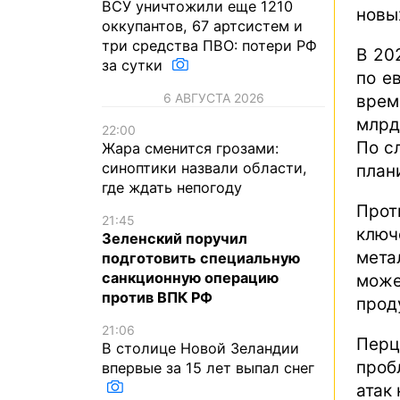
ВСУ уничтожили еще 1210
новы
оккупантов, 67 артсистем и
три средства ПВО: потери РФ
В 20
за сутки
по е
6 АВГУСТА 2026
врем
млрд
22:00
По с
Жара сменится грозами:
синоптики назвали области,
план
где ждать непогоду
Прот
21:45
ключ
Зеленский поручил
мета
подготовить специальную
санкционную операцию
може
против ВПК РФ
прод
21:06
Перц
В столице Новой Зеландии
проб
впервые за 15 лет выпал снег
атак