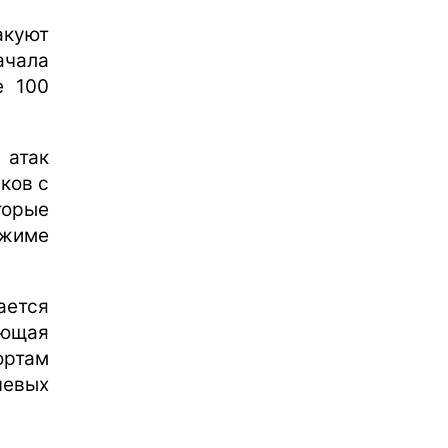
акуют
ачала
е 100
 атак
ков с
торые
жиме
ается
ающая
ортам
чевых