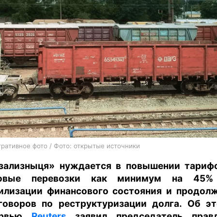
харьков
архив
gambling
ративное фото / Фото: открытые источники
зализныця» нуждается в повышении тариф
зовые перевозки как минимум на 45%
илизации финансового состояния и продол
говоров по реструктуризации долга. Об э
ервью
Reuters
заявил председатель правл