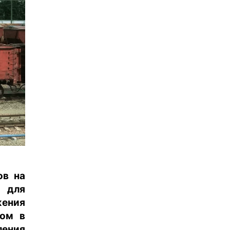
ов на
 для
жения
том в
ения