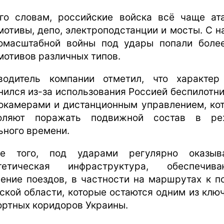
го словам, российские войска всё чаще ат
мотивы, депо, электроподстанции и мосты. С н
омасштабной войны под удары попали боле
мотивов различных типов.
водитель компании отметил, что характер
нился из-за использования Россией беспилотни
окамерами и дистанционным управлением, ко
воляют поражать подвижной состав в ре
ьного времени.
е того, под ударами регулярно оказыв
гетическая инфраструктура, обеспечив
ение поездов, в частности на маршрутах к п
ской области, которые остаются одним из клю
ортных коридоров Украины.