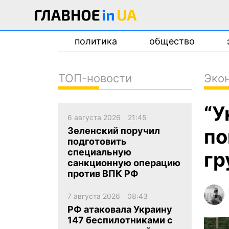
политика
общество
ТОП-новости
Эко
новости
“У
о проекте
6 августа 2026
21:45
контакты
по
Зеленский поручил
подготовить
специальную
гр
санкционную операцию
против ВПК РФ
7 августа 2026
08:43
РФ атаковала Украину
147 беспилотниками с