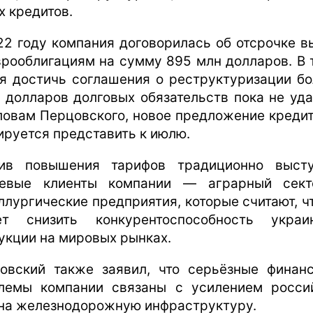
х кредитов.
22 году компания договорилась об отсрочке в
врооблигациям на сумму 895 млн долларов. В 
я достичь соглашения о реструктуризации бо
 долларов долговых обязательств пока не уда
ловам Перцовского, новое предложение креди
ируется представить к июлю.
ив повышения тарифов традиционно выст
евые клиенты компании — аграрный сек
ллургические предприятия, которые считают, чт
т снизить конкурентоспособность украи
укции на мировых рынках.
овский также заявил, что серьёзные финан
лемы компании связаны с усилением росси
 на железнодорожную инфраструктуру.