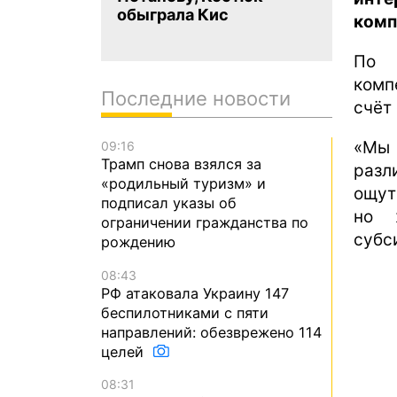
обыграла Кис
комп
По 
комп
Последние новости
счёт
«Мы 
09:16
Трамп снова взялся за
разл
«родильный туризм» и
ощут
подписал указы об
но 
ограничении гражданства по
субс
рождению
08:43
РФ атаковала Украину 147
беспилотниками с пяти
направлений: обезврежено 114
целей
08:31