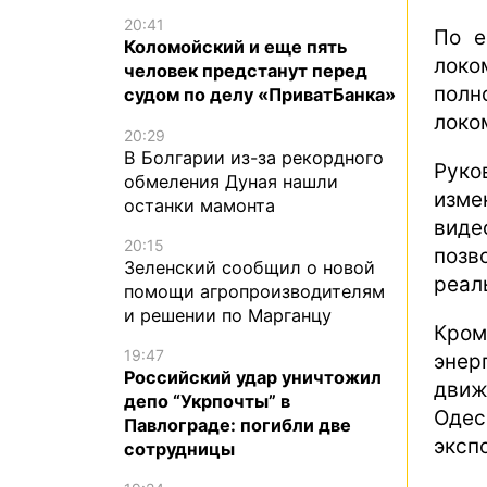
20:41
По е
Коломойский и еще пять
локо
человек предстанут перед
полн
судом по делу «ПриватБанка»
локо
20:29
В Болгарии из-за рекордного
Руко
обмеления Дуная нашли
изме
останки мамонта
виде
20:15
поз
Зеленский сообщил о новой
реал
помощи агропроизводителям
и решении по Марганцу
Кром
19:47
энер
Российский удар уничтожил
движ
депо “Укрпочты” в
Одес
Павлограде: погибли две
эксп
сотрудницы