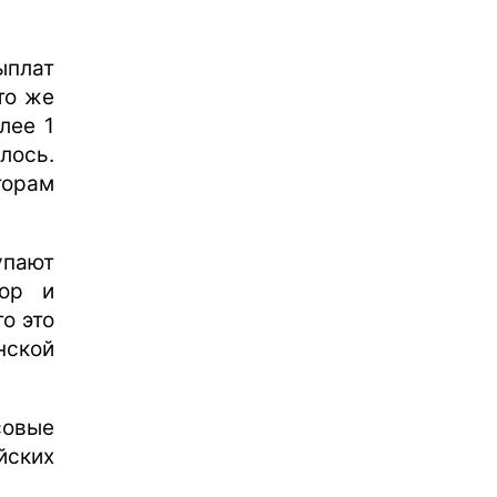
ыплат
то же
лее 1
лось.
торам
упают
тор и
о это
нской
совые
йских