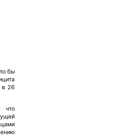
ло бы
ицита
 в 26
 что
кущей
ьцами
чению