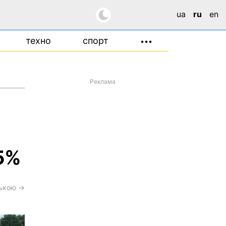
ua
ru
en
техно
спорт
•••
Реклама
5%
ською →