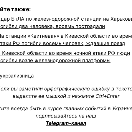
йте также:
Удар БпЛА по железнодорожной станции на Харьков
погибли два человека, восемь пострадали
На станции «Квитневая» в Киевской области во вре
атаки РФ погибли восемь человек, ждавшие поезд
В Киевской области во время ночной атаки РФ люди
погибли возле железнодорожной платформы
укрзализница
Если вы заметили орфографическую ошибку в тексте
выделите ее мышкой и нажмите Ctrl+Enter
тите всегда быть в курсе главных событий в Украин
подписывайтесь на наш
Telegram-канал