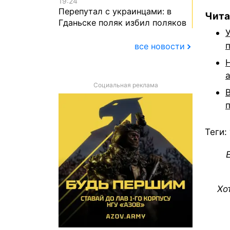
19:24
Перепутал с украинцами: в
Чита
Гданьске поляк избил поляков
все новости
Социальная реклама
Теги:
Хо