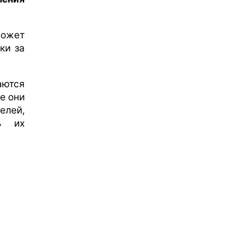
ожет
ки за
аются
е они
елей,
ь их