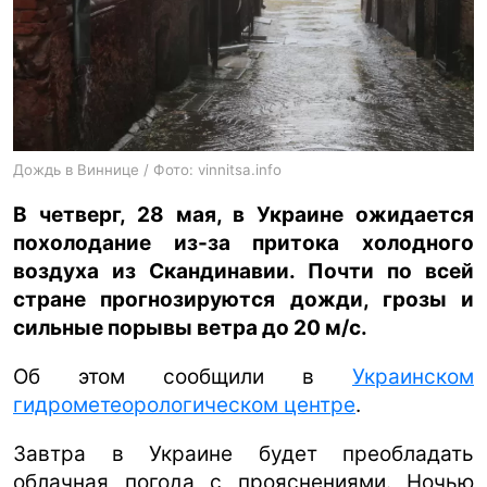
ua
ru
en
Дождь в Виннице / Фото: vinnitsa.info
В четверг, 28 мая, в Украине ожидается
похолодание из-за притока холодного
воздуха из Скандинавии. Почти по всей
стране прогнозируются дожди, грозы и
сильные порывы ветра до 20 м/с.
Об этом сообщили в
Украинском
гидрометеорологическом центре
.
Завтра в Украине будет преобладать
облачная погода с прояснениями. Ночью