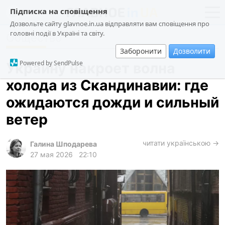
Підписка на сповіщення
Дозвольте сайту glavnoe.in.ua відправляти вам сповіщення про
головні події в Україні та світу.
Общество
новости
политика
Заборонити
Дозволити
о проекте
общество
Powered by SendPulse
Украину накроет волна
контакты
экономика
холода из Скандинавии: где
происшествия
ожидаются дожди и сильный
криминал
ветер
техно
читати українською →
спорт
Галина Шподарева
27 мая 2026
22:10
лонгриды
харьков
архив
gambling