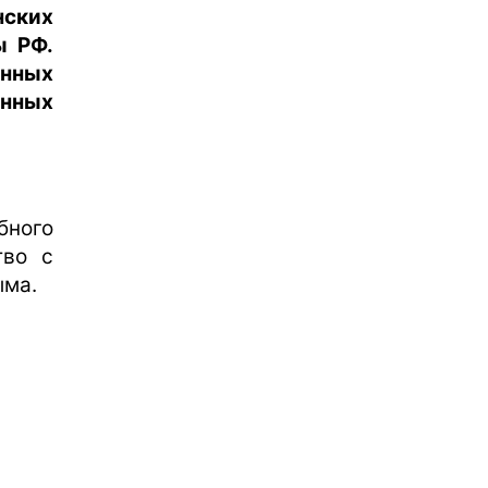
нских
ы РФ.
енных
онных
бного
тво с
ыма.