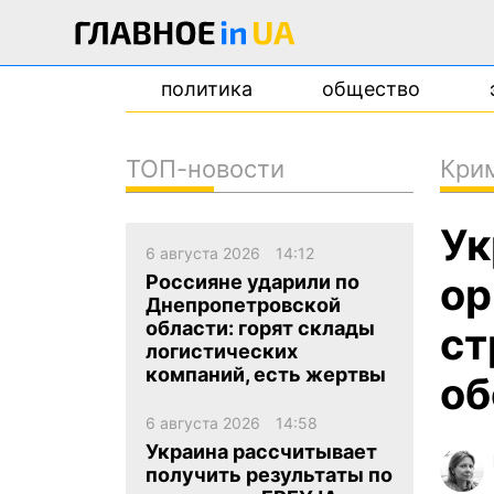
политика
общество
ТОП-новости
Кри
новости
Ук
о проекте
6 августа 2026
14:12
контакты
ор
Россияне ударили по
Днепропетровской
области: горят склады
ст
логистических
компаний, есть жертвы
об
6 августа 2026
14:58
Украина рассчитывает
получить результаты по