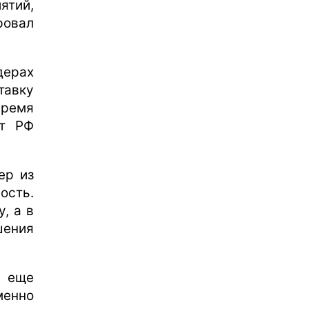
ятий,
ровал
дерах
тавку
ремя
ет РФ
ер из
ость.
, а в
шения
и еще
енно