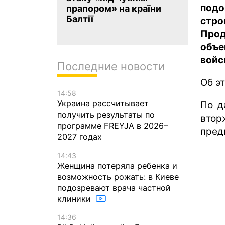
подо
прапором» на країни
Балтії
стро
Прод
объе
войс
Последние новости
Об э
14:58
Украина рассчитывает
По д
получить результаты по
втор
программе FREYJA в 2026–
пред
2027 годах
14:43
Женщина потеряла ребенка и
возможность рожать: в Киеве
подозревают врача частной
клиники
14:36