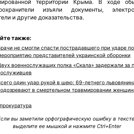
пированной территории Крыма. В ходе об
оохранители изъяли документы, электр
тели и другие доказательства.
йте также:
Врачи не смогли спасти пострадавшего при ударе по
мероприятию представителей украинской оборонки
Двух военнослужащих полка «Скала» задержали за 
сослуживцев
Всего один удар рукой в шею: 69-летнего львовянин
подозревают в смертельном травмировании женщи
прокуратура
Если вы заметили орфографическую ошибку в тексте
выделите ее мышкой и нажмите Ctrl+Enter