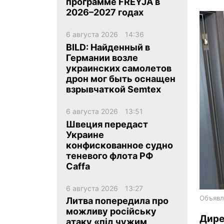
программе FREYJA в
2026–2027 годах
6 августа 2026
14:36
BILD: Найденный в
Германии возле
украинских самолетов
ua
ru
en
дрон мог быть оснащен
взрывчаткой Semtex
6 августа 2026
13:51
Швеция передаст
Украине
конфискованное судно
теневого флота РФ
Caffa
6 августа 2026
13:27
Объявл
Литва попередила про
можливу російську
Дир
атаку «під чужим