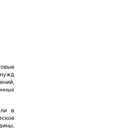
товые
 нужд
ений,
онных
или в
еское
аины.