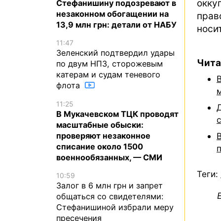
окку
Стефанишину подозревают в
незаконном обогащении на
прав
13,9 млн грн: детали от НАБУ
носи
11:47
Зеленский подтвердил удары
Чита
по двум НПЗ, сторожевым
катерам и судам теневого
флота
11:25
В Мукачевском ТЦК проводят
масштабные обыски:
проверяют незаконное
списание около 1500
военнообязанных, — СМИ
Теги:
10:59
Залог в 6 млн грн и запрет
общаться со свидетелями:
Стефанишиной избрали меру
пресечения