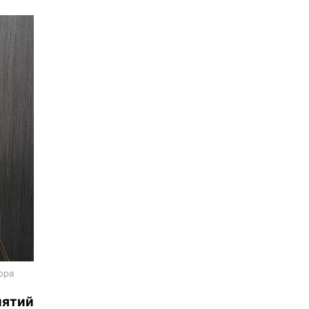
ора
ятий