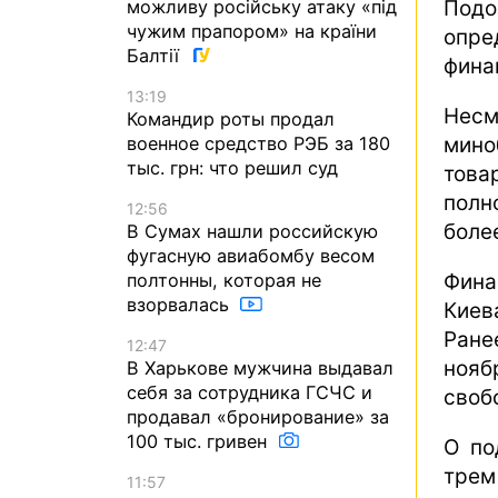
можливу російську атаку «під
Подо
чужим прапором» на країни
опре
Балтії
фина
13:19
Несм
Командир роты продал
военное средство РЭБ за 180
мино
тыс. грн: что решил суд
тов
полн
12:56
боле
В Сумах нашли российскую
фугасную авиабомбу весом
полтонны, которая не
Фина
взорвалась
Киев
Ране
12:47
нояб
В Харькове мужчина выдавал
себя за сотрудника ГСЧС и
своб
продавал «бронирование» за
100 тыс. гривен
О по
тре
11:57