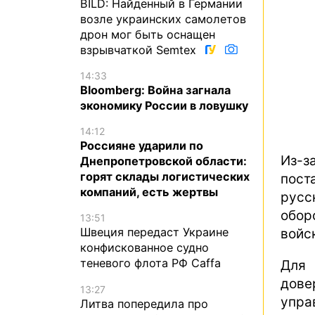
BILD: Найденный в Германии
возле украинских самолетов
дрон мог быть оснащен
взрывчаткой Semtex
14:33
Bloomberg: Война загнала
экономику России в ловушку
14:12
Россияне ударили по
Из-з
Днепропетровской области:
горят склады логистических
пост
компаний, есть жертвы
русс
обор
13:51
Швеция передаст Украине
войс
конфискованное судно
теневого флота РФ Caffa
Для 
дове
13:27
упра
Литва попередила про