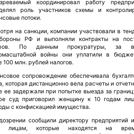
зреваемый координировал работу предпри
делял роль участников схемы и контроли
нсовые потоки.
отря на санкции, компании участвовали в тен
бороны РФ и выполняли контракты на пос
аров. По данным прокуратуры, за в
омасштабной войны они уплатили в бюдж
е 100 млн. рублей налогов.
нсовое сопровождение обеспечивала бухгалт
а, которая дистанционно вела расчеты и отчетн
е ее задержали при попытке выезда за границу
ре суд приговорил женщину к 10 годам ли
оды с конфискацией имущества.
дозрении сообщили директору предприятий 
м лицам, которые находятся на врем