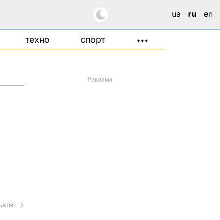
ua
ru
en
техно
спорт
•••
Реклама
ською →