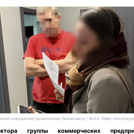
харьков
архив
gambling
ения подозрения украинскому бизнесмену / Фото: Офис генпрокур
ектора группы коммерческих предпри