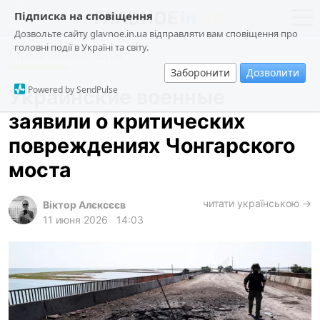
Підписка на сповіщення
Дозвольте сайту glavnoe.in.ua відправляти вам сповіщення про
головні події в Україні та світу.
Происшествия
новости
политика
Заборонити
Дозволити
о проекте
общество
Powered by SendPulse
Украинские военные
контакты
экономика
заявили о критических
происшествия
повреждениях Чонгарского
криминал
моста
техно
читати українською →
спорт
Віктор Алєксєєв
11 июня 2026
14:03
лонгриды
харьков
архив
gambling