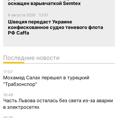
оснащен взрывчаткой Semtex
6 августа 2026
13:51
Швеция передаст Украине
конфискованное судно теневого флота
РФ Caffa
Последние новости
17:07
Мохамед Салах перешел в турецкий
“Трабзонспор”
16:48
Часть Львова осталась без света из-за аварии
в электросетях
16:35