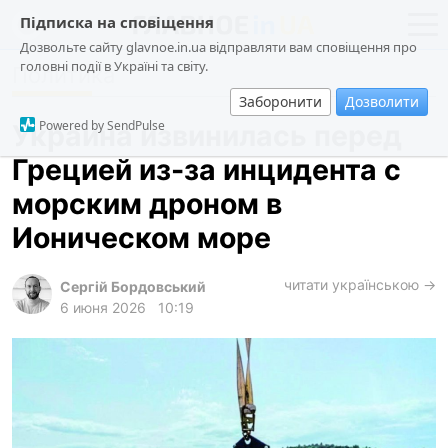
Підписка на сповіщення
Дозвольте сайту glavnoe.in.ua відправляти вам сповіщення про
головні події в Україні та світу.
Политика
новости
политика
Заборонити
Дозволити
о проекте
общество
Powered by SendPulse
Украина извинилась перед
контакты
экономика
Грецией из-за инцидента с
происшествия
морским дроном в
криминал
Ионическом море
техно
читати українською →
спорт
Сергій Бордовський
6 июня 2026
10:19
лонгриды
харьков
архив
gambling