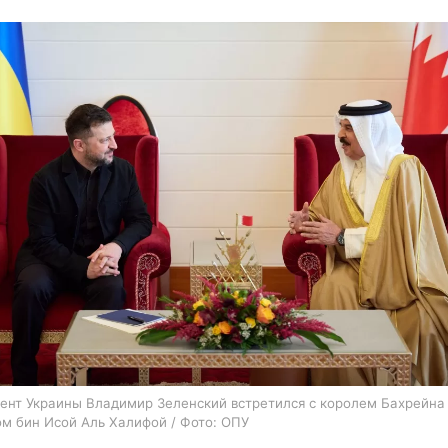
харьков
архив
gambling
ент Украины Владимир Зеленский встретился с королем Бахрейна
м бин Исой Аль Халифой / Фото: ОПУ