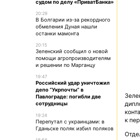
судом по делу «ПриватБанка»
20:29
В Болгарии из-за рекордного
обмеления Дуная нашли
останки мамонта
20:15
Зеленский сообщил о новой
помощи агропроизводителям
и решении по Марганцу
19:47
Российский удар уничтожил
депо “Укрпочты” в
Зеле
Павлограде: погибли две
дип
сотрудницы
конт
19:24
к пе
Перепутал с украинцами: в
Гданьске поляк избил поляков
Отде
18:56