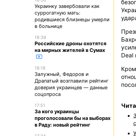
безо
Украинку завербовали как
Укра
суррогатную мать:
удар
родившиеся близнецы умерли
в больнице
През
18:39
Бахр
Российские дроны охотятся
усил
на мирных жителей в Сумах
Deal
18:18
Кром
Залужный, Федоров и
отно
Драпатый возглавили рейтинг
посо
доверия украинцев — данные
соцопроса
Чита
17:51
За кого украинцы
проголосовали бы на выборах
в Раду: новый рейтинг
17:34