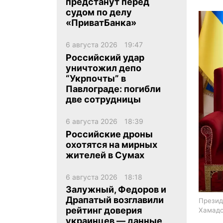
предстанут перед
судом по делу
«ПриватБанка»
6 августа 2026
19:47
Российский удар
уничтожил депо
ua
ru
en
“Укрпочты” в
Павлограде: погибли
две сотрудницы
6 августа 2026
18:39
Российские дроны
охотятся на мирных
жителей в Сумах
6 августа 2026
18:18
Залужный, Федоров и
Драпатый возглавили
Презид
рейтинг доверия
Хамадо
украинцев — данные