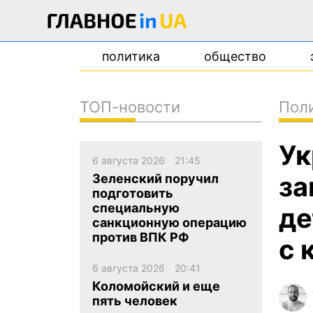
политика
общество
ТОП-новости
Пол
новости
Ук
о проекте
6 августа 2026
21:45
контакты
за
Зеленский поручил
подготовить
специальную
де
санкционную операцию
против ВПК РФ
с 
6 августа 2026
20:41
Коломойский и еще
пять человек