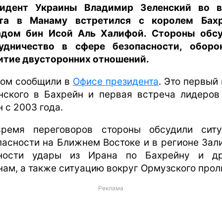
идент Украины Владимир Зеленский во 
та в Манаму встретился с королем Бах
дом бин Исой Аль Халифой. Стороны обс
удничество в сфере безопасности, обор
итие двусторонних отношений.
том сообщили в
Офисе президента
. Это первый 
нского в Бахрейн и первая встреча лидеров
 с 2003 года.
ремя переговоров стороны обсудили сит
пасности на Ближнем Востоке и в регионе Зали
ности удары из Ирана по Бахрейну и д
нам, а также ситуацию вокруг Ормузского прол
Реклама