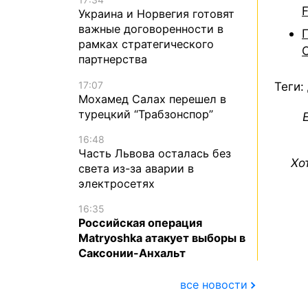
Украина и Норвегия готовят
важные договоренности в
рамках стратегического
партнерства
17:07
Теги:
Мохамед Салах перешел в
турецкий “Трабзонспор”
16:48
Часть Львова осталась без
Хо
света из-за аварии в
электросетях
16:35
Российская операция
Matryoshka атакует выборы в
Саксонии-Анхальт
все новости