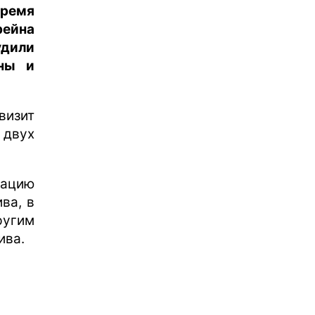
время
рейна
удили
оны и
визит
 двух
уацию
ва, в
ругим
ива.