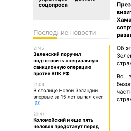
През
соцопроса
визи
Хама
сотр
Последние новости
разв
Об э
21:45
Зеленский поручил
Зеле
подготовить специальную
стран
санкционную операцию
против ВПК РФ
Во в
безо
21:06
В столице Новой Зеландии
част
впервые за 15 лет выпал снег
стра
20:41
Коломойский и еще пять
человек предстанут перед