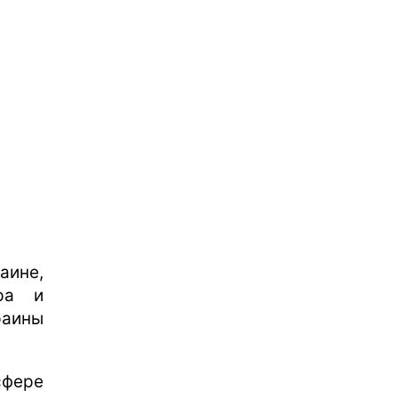
аине,
ра и
раины
сфере