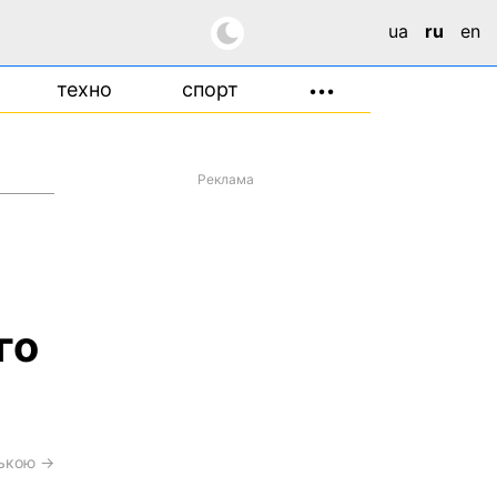
ua
ru
en
техно
спорт
•••
Реклама
го
ською →