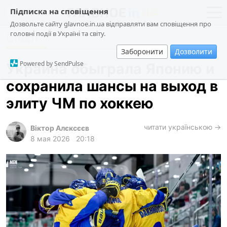
Підписка на сповіщення
Дозвольте сайту glavnoe.in.ua відправляти вам сповіщення про
головні події в Україні та світу.
Спорт
новости
политика
Заборонити
Дозволити
о проекте
общество
Powered by SendPulse
Украина обыграла Японию и
контакты
экономика
сохранила шансы на выход в
происшествия
элиту ЧМ по хоккею
криминал
техно
читати українською →
Віктор Алєксєєв
8 мая 2026
20:18
спорт
лонгриды
харьков
архив
gambling