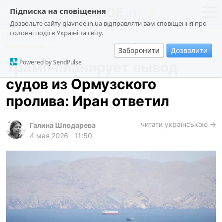
Підписка на сповіщення
Дозвольте сайту glavnoe.in.ua відправляти вам сповіщення про
головні події в Україні та світу.
Политика
новости
политика
Заборонити
Дозволити
о проекте
общество
Powered by SendPulse
Трамп планирует вывод
контакты
экономика
судов из Ормузского
происшествия
пролива: Иран ответил
криминал
техно
читати українською →
Галина Шподарева
4 мая 2026
11:50
спорт
лонгриды
харьков
архив
gambling