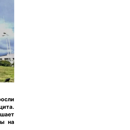
росли
ита.
ышает
ны на