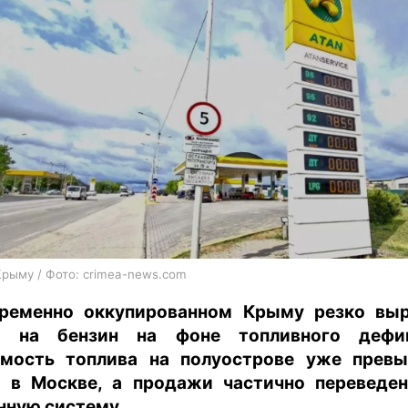
харьков
архив
gambling
Крыму / Фото: crimea-news.com
ременно оккупированном Крыму резко вы
ы на бензин на фоне топливного дефиц
мость топлива на полуострове уже прев
 в Москве, а продажи частично переведе
нную систему.