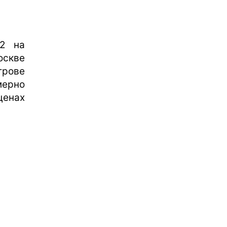
92 на
оскве
трове
мерно
ценах