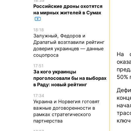
18:39
Российские дроны охотятся
на мирных жителей в Сумах
18:18
Залужный, Федоров и
Драпатый возглавили рейтинг
доверия украинцев — данные
На 
соцопроса
оказ
17:51
пред
За кого украинцы
50% 
проголосовали бы на выборах
в Раду: новый рейтинг
Дефи
17:34
конц
Украина и Норвегия готовят
нача
важные договоренности в
трас
рамках стратегического
ключ
партнерства