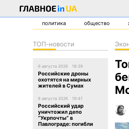
политика
общество
ТОП-новости
Эко
новости
То
о проекте
6 августа 2026
18:39
контакты
бе
Российские дроны
охотятся на мирных
жителей в Сумах
Мо
6 августа 2026
19:47
Российский удар
уничтожил депо
“Укрпочты” в
Павлограде: погибли