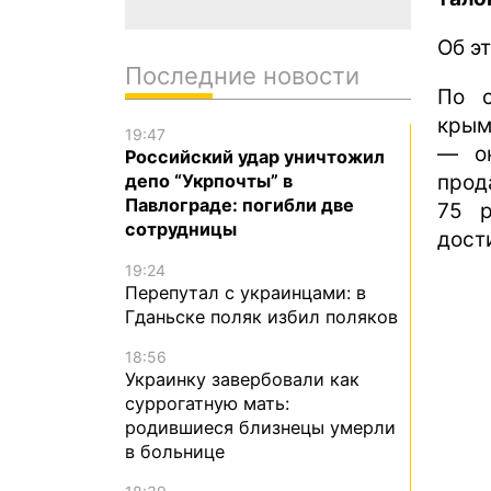
Об э
Последние новости
По с
крым
19:47
— ок
Российский удар уничтожил
прод
депо “Укрпочты” в
Павлограде: погибли две
75 р
сотрудницы
дост
19:24
Перепутал с украинцами: в
Гданьске поляк избил поляков
18:56
Украинку завербовали как
суррогатную мать:
родившиеся близнецы умерли
в больнице