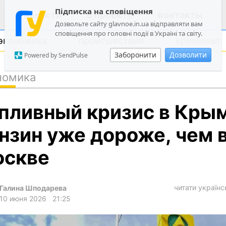
Підписка на сповіщення
новости
о проекте
контакты
Дозвольте сайту glavnoe.in.ua відправляти вам
сповіщення про головні події в Україні та світу.
экономика
происшествия
криминал
Заборонити
Дозволити
Powered by SendPulse
номика
политика
пливный кризис в Крым
общество
экономика
нзин уже дороже, чем 
происшествия
скве
криминал
техно
читати україн
Галина Шподарева
спорт
10 июня 2026
21:25
лонгриды