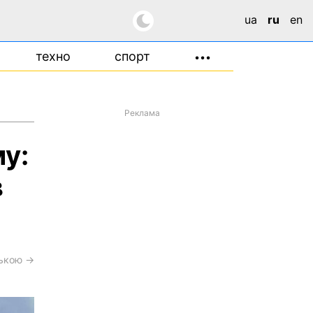
ua
ru
en
техно
спорт
•••
Реклама
у:
в
ською →