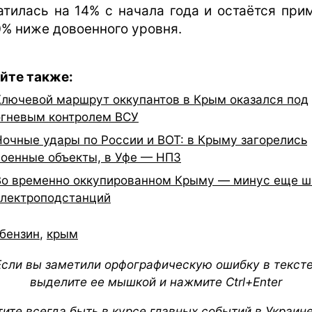
атилась на 14% с начала года и остаётся при
0% ниже довоенного уровня.
йте также:
Ключевой маршрут оккупантов в Крым оказался под
огневым контролем ВСУ
Ночные удары по России и ВОТ: в Крыму загорелись
военные объекты, в Уфе — НПЗ
Во временно оккупированном Крыму — минус еще ш
электроподстанций
бензин
,
крым
Если вы заметили орфографическую ошибку в тексте
выделите ее мышкой и нажмите Ctrl+Enter
тите всегда быть в курсе главных событий в Украин