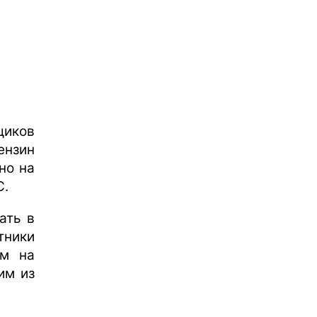
иков
ензин
но на
С.
ать в
тники
ам на
им из