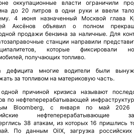
не оккупационные власти ограничили пр
ина до 20 литров в одни руки и ввели тал
ему. 4 июня назначенный Москвой глава 
гей Аксёнов объявил о полном прекращ
одной продажи бензина за наличные. Для кон
втозаправочные станции направили представи
иципалитетов, которые фиксировали но
мобилей, получающих топливо.
а дефицита многие водители были выну
жать за топливом на материковую часть.
одной причиной кризиса называют послед
ов по нефтеперерабатывающей инфраструктур
ным Bloomberg, с января по май 2026 
сийские нефтеперерабатывающие за
ерглись 38 атакам, из которых 16 пришлись т
ай. По данным OilX, загрузка российски