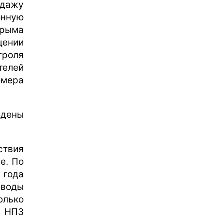
одажу
онную
Крыма
ении
троля
телей
мера
ждены
ствия
е. По
года
воды
олько
х НПЗ