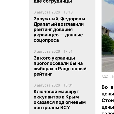
две сотрудницы
6 августа 2026
18:18
Залужный, Федоров и
Драпатый возглавили
рейтинг доверия
украинцев — данные
ua
ru
en
соцопроса
6 августа 2026
17:51
За кого украинцы
проголосовали бы на
выборах в Раду: новый
рейтинг
АЗС в 
6 августа 2026
15:31
Во в
Ключевой маршрут
цен
оккупантов в Крым
Стои
оказался под огневым
цены
контролем ВСУ
тало