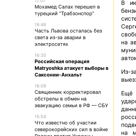
17:07
В ию
Мохамед Салах перешел в
бенз
турецкий “Трабзонспор”
сист
16:48
Сер
Часть Львова осталась без
своб
света из-за аварии в
на а
электросетях
мун
16:35
авто
Российская операция
Matryoshka атакует выборы в
Из-з
Саксонии-Анхальт
выез
16:09
Священник корректировал
Ещё 
обстрелы в обмен на
удар
эвакуацию семьи в РФ — СБУ
дан
рос
15:54
Что известно об участии
подв
северокорейских сил в войне
на м