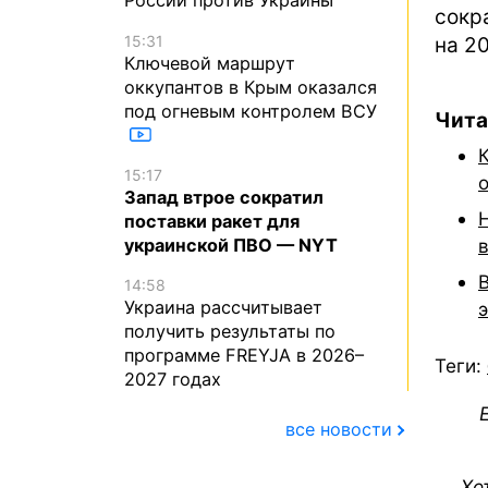
России против Украины
сокр
15:31
на 2
Ключевой маршрут
оккупантов в Крым оказался
под огневым контролем ВСУ
Чита
15:17
Запад втрое сократил
поставки ракет для
украинской ПВО — NYT
14:58
Украина рассчитывает
получить результаты по
программе FREYJA в 2026–
Теги:
2027 годах
все новости
Хо