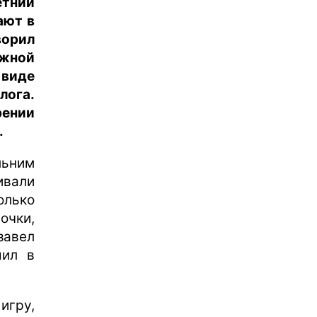
етний
ают в
ворил
жной
 виде
лога.
рении
.
льним
ивали
олько
чки,
завел
шил в
игру,