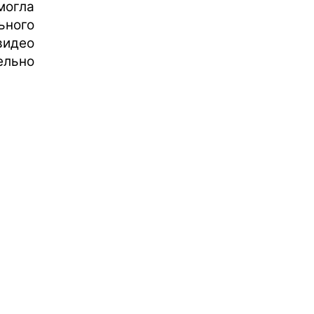
огла
ьного
видео
ельно