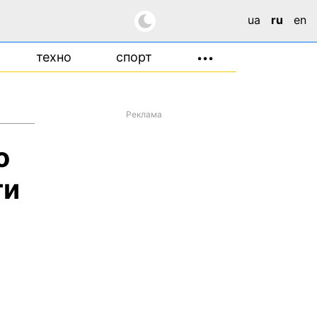
ua
ru
en
техно
спорт
•••
Реклама
о
ти