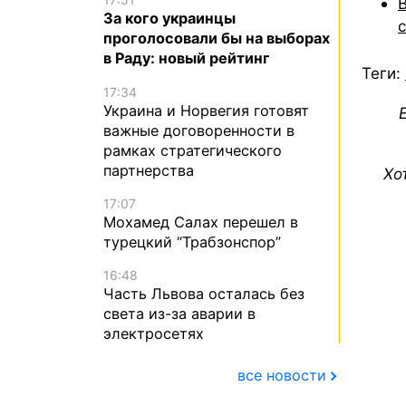
За кого украинцы
проголосовали бы на выборах
в Раду: новый рейтинг
Теги:
17:34
Украина и Норвегия готовят
важные договоренности в
рамках стратегического
партнерства
Хо
17:07
Мохамед Салах перешел в
турецкий “Трабзонспор”
16:48
Часть Львова осталась без
света из-за аварии в
электросетях
все новости