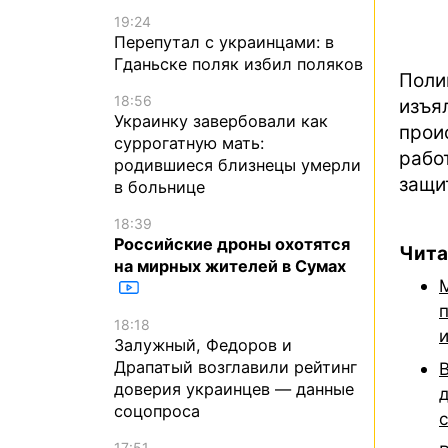
19:24
Перепутал с украинцами: в
Гданьске поляк избил поляков
Поли
18:56
изъ
Украинку завербовали как
про
суррогатную мать:
рабо
родившиеся близнецы умерли
защи
в больнице
18:39
Российские дроны охотятся
Чита
на мирных жителей в Сумах
18:18
Залужный, Федоров и
Драпатый возглавили рейтинг
доверия украинцев — данные
соцопроса
17:51