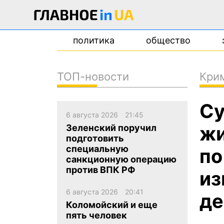
политика
общество
ТОП-новости
Кри
новости
Су
о проекте
6 августа 2026
21:45
контакты
жи
Зеленский поручил
подготовить
специальную
по
санкционную операцию
против ВПК РФ
из
6 августа 2026
20:41
де
Коломойский и еще
пять человек