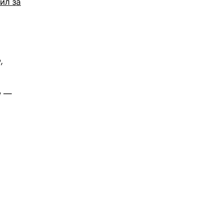
ил за
,
е —