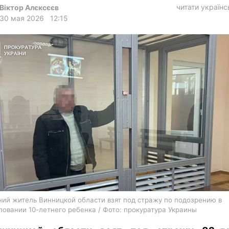
харьков
читати україн
Віктор Алєксєєв
30 мая 2026
12:15
архив
gambling
ний житель Винницкой области взят под стражу по подозрению в
ловании 10-летнего ребенка / Фото: прокуратура Украины