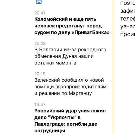
поэ
зафи
20:41
теле
Коломойский и еще пять
человек предстанут перед
узна
судом по делу «ПриватБанка»
прои
20:29
В Болгарии из-за рекордного
обмеления Дуная нашли
останки мамонта
20:15
Зеленский сообщил о новой
помощи агропроизводителям
и решении по Марганцу
19:47
Российский удар уничтожил
депо “Укрпочты” в
Павлограде: погибли две
сотрудницы