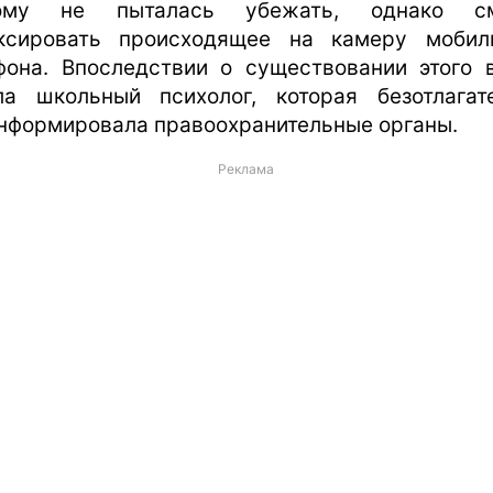
тому не пыталась убежать, однако см
ксировать происходящее на камеру мобил
фона. Впоследствии о существовании этого 
ла школьный психолог, которая безотлагат
нформировала правоохранительные органы.
Реклама