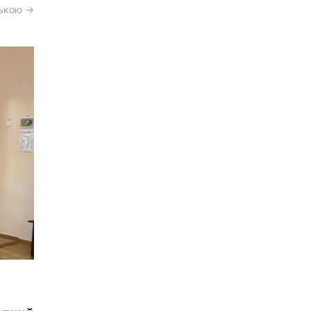
ською →