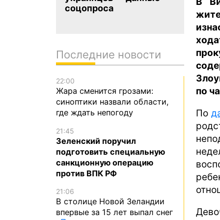
В Ви
соцопроса
жите
изна
ход
прок
Последние новости
соде
Злоу
22:00
по ч
Жара сменится грозами:
синоптики назвали области,
По
д
где ждать непогоду
родс
21:45
непо
Зеленский поручил
нед
подготовить специальную
санкционную операцию
восп
против ВПК РФ
ребе
отно
21:06
В столице Новой Зеландии
Дево
впервые за 15 лет выпал снег