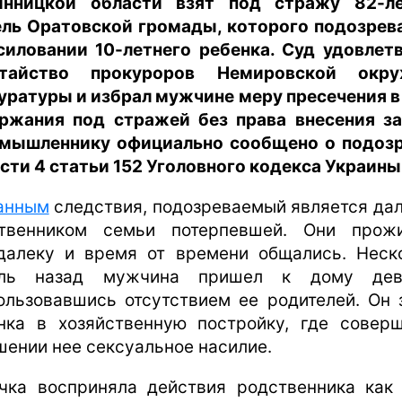
нницкой области взят под стражу 82-л
ль Оратовской громады, которого подозрев
силовании 10-летнего ребенка. Суд удовлет
атайство прокуроров Немировской окру
уратуры и избрал мужчине меру пресечения в
ржания под стражей без права внесения за
мышленнику официально сообщено о подоз
асти 4 статьи 152 Уголовного кодекса Украины
анным
следствия, подозреваемый является да
твенником семьи потерпевшей. Они прож
далеку и время от времени общались. Неск
ель назад мужчина пришел к дому дево
ользовавшись отсутствием ее родителей. Он 
нка в хозяйственную постройку, где совер
шении нее сексуальное насилие.
чка восприняла действия родственника как 