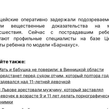
цейские оперативно задержали подозреваем
яли вещественные доказательства на м
исшествия. Сейчас с пострадавшим ребе
тают профильные специалисты на базе Ц
ты ребенка по модели «Барнахус».
йте также:
Мать и бабушка не поверили: в Винницкой области
предстанет перед судом отчим, который полтора год
издевался над 11-летней девочкой
В Львове арестовали мужчину, который заставлял
девочек в возрасте 9 и 11 лет делать порнографичес
снимки