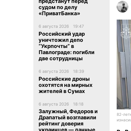
предстанут перед
судом по делу
«ПриватБанка»
6 августа 2026
19:47
Российский удар
уничтожил депо
ua
ru
en
“Укрпочты” в
Павлограде: погибли
две сотрудницы
6 августа 2026
18:39
Российские дроны
охотятся на мирных
жителей в Сумах
6 августа 2026
18:18
Залужный, Федоров и
82-лет
Драпатый возглавили
изнаси
рейтинг доверия
украинцев — данные