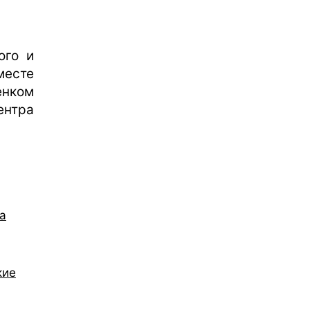
ого и
есте
нком
ентра
а
кие