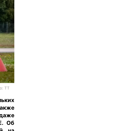
о: TT
ьких
Также
одаже
E. Об
й на