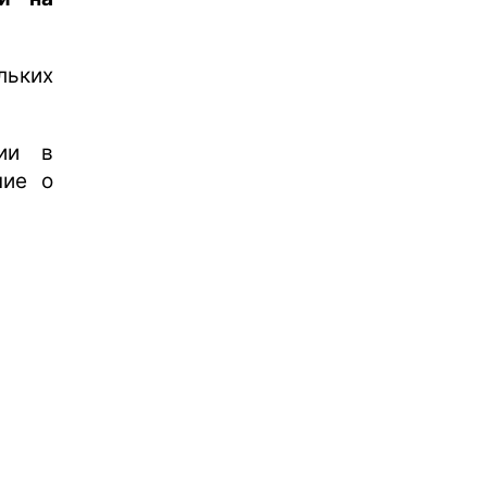
ьких
ции в
ние о