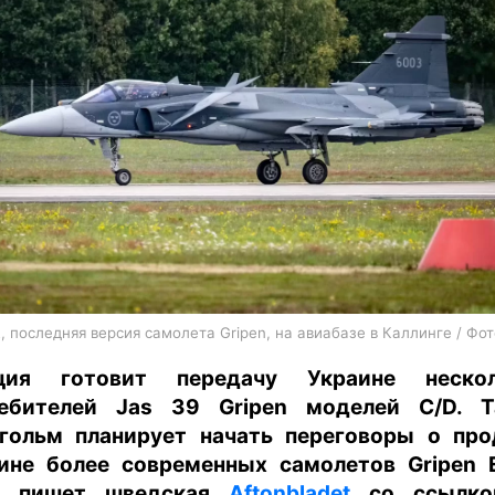
харьков
архив
gambling
, последняя версия самолета Gripen, на авиабазе в Каллинге / Фот
ция готовит передачу Украине нескол
ебителей Jas 39 Gripen моделей C/D. 
гольм планирует начать переговоры о пр
ине более современных самолетов Gripen 
м пишет шведская
Aftonbladet
со ссылко