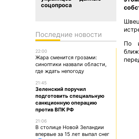
соцопроса
собс
Шве
истр
Последние новости
По и
ближ
22:00
Жара сменится грозами:
пере
синоптики назвали области,
где ждать непогоду
21:45
Зеленский поручил
подготовить специальную
санкционную операцию
против ВПК РФ
21:06
В столице Новой Зеландии
впервые за 15 лет выпал снег