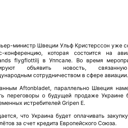
ьер-министр Швеции Ульф Кристерссон уже с
с-конференцию, которая состоится на ави
ands flygflottilj в Уппсале. Во время меропр
нируют объявить новость, связанн
ународным сотрудничеством в сфере авиации
анным Aftonbladet, параллельно Швеция нам
ть переговоры о будущей продаже Украине 
еменных истребителей Gripen E.
ается, что Украина будет оплачивать закупку
лётов за счет кредита Европейского Союза.