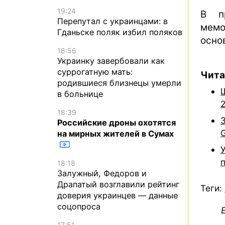
19:24
В п
Перепутал с украинцами: в
мем
Гданьске поляк избил поляков
осно
18:56
Украинку завербовали как
суррогатную мать:
Чита
родившиеся близнецы умерли
в больнице
18:39
Российские дроны охотятся
G
на мирных жителей в Сумах
18:18
Залужный, Федоров и
Драпатый возглавили рейтинг
Теги:
доверия украинцев — данные
соцопроса
17:51