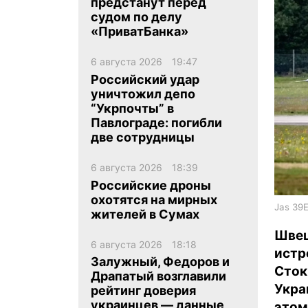
предстанут перед
судом по делу
«ПриватБанка»
6 августа 2026
19:47
Российский удар
уничтожил депо
ua
ru
en
“Укрпочты” в
Павлограде: погибли
две сотрудницы
6 августа 2026
18:39
Российские дроны
охотятся на мирных
Jas 39E
жителей в Сумах
Шве
6 августа 2026
18:18
истр
Залужный, Федоров и
Сток
Драпатый возглавили
Укра
рейтинг доверия
украинцев — данные
это