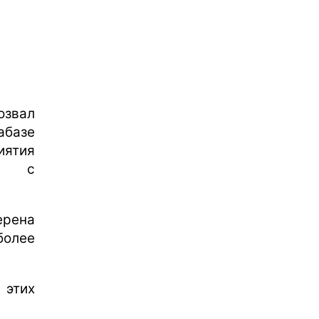
озвал
абазе
иятия
ую с
.
ерена
более
 этих