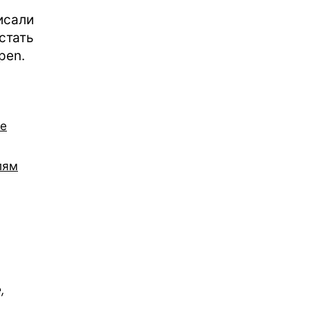
сали
тать
pen.
ле
лям
,