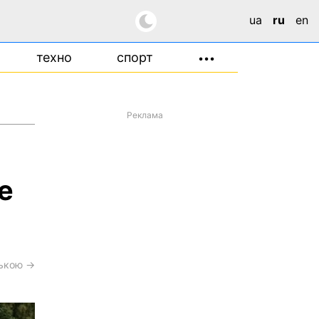
ua
ru
en
техно
спорт
•••
Реклама
е
ською →