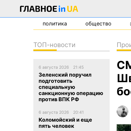
политика
общество
ТОП-новости
Про
новости
СМ
о проекте
6 августа 2026
21:45
контакты
Шв
Зеленский поручил
подготовить
специальную
бо
санкционную операцию
против ВПК РФ
6 августа 2026
20:41
Коломойский и еще
пять человек