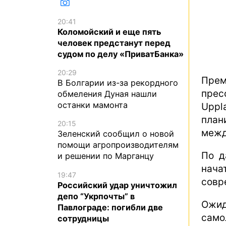
20:41
Коломойский и еще пять
человек предстанут перед
судом по делу «ПриватБанка»
20:29
Прем
В Болгарии из-за рекордного
прес
обмеления Дуная нашли
останки мамонта
Uppl
пла
20:15
межд
Зеленский сообщил о новой
помощи агропроизводителям
По д
и решении по Марганцу
нача
19:47
совр
Российский удар уничтожил
депо “Укрпочты” в
Ожид
Павлограде: погибли две
само
сотрудницы