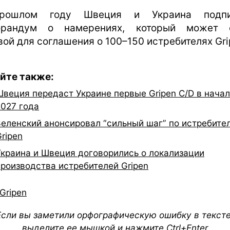
рошлом году Швеция и Украина подпи
орандум о намерениях, который может с
вой для соглашения о 100–150 истребителях Gri
йте также:
Швеция передаст Украине первые Gripen C/D в нача
2027 года
Зеленский анонсировал “сильный шаг” по истребите
ripen
Украина и Швеция договорились о локализации
производства истребителей Gripen
Gripen
Если вы заметили орфографическую ошибку в тексте
выделите ее мышкой и нажмите Ctrl+Enter