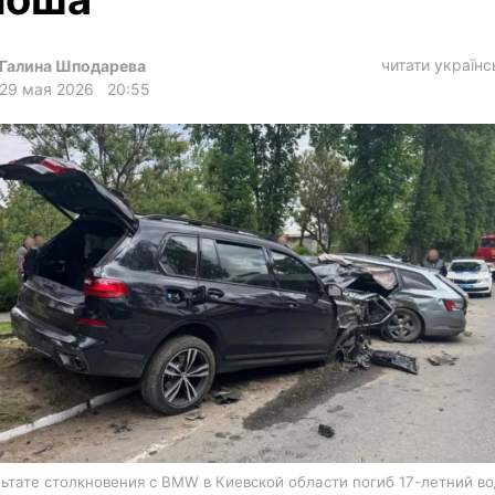
харьков
архив
читати україн
Галина Шподарева
gambling
29 мая 2026
20:55
льтате столкновения с BMW в Киевской области погиб 17-летний в