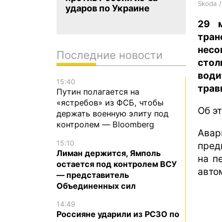
Skoda 
ударов по Украине
29 
тра
нес
Последние новости
стол
води
15:40
трав
Путин полагается на
«ястребов» из ФСБ, чтобы
Об э
держать военную элиту под
контролем — Bloomberg
Авар
15:10
пред
Лиман держится, Ямполь
на п
остается под контролем ВСУ
авто
— представитель
Объединенных сил
14:49
Россияне ударили из РСЗО по