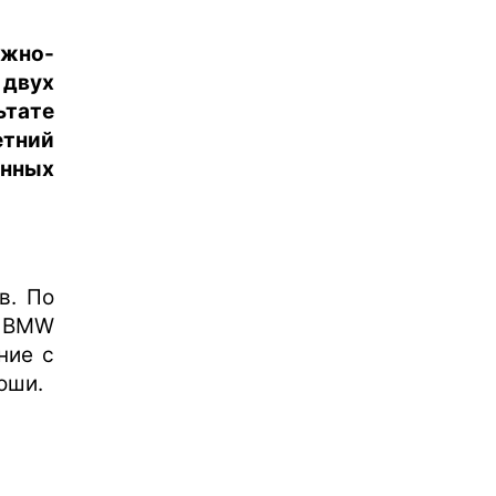
жно-
двух
тате
етний
енных
в. По
ь BMW
ние с
оши.