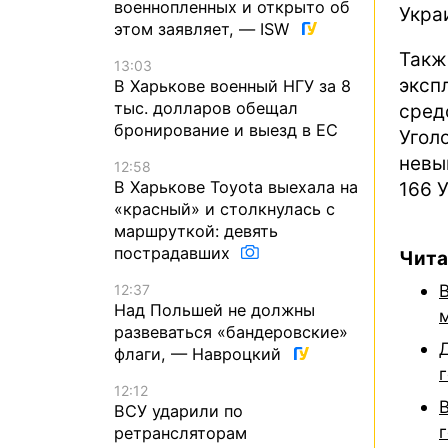
военнопленных и открыто об
Укра
этом заявляет, — ISW
Такж
13:03
эксп
В Харькове военный НГУ за 8
тыс. долларов обещал
сред
бронирование и выезд в ЕС
Угол
невы
12:58
В Харькове Toyota выехала на
166 
«красный» и столкнулась с
маршруткой: девять
пострадавших
Чита
12:37
Над Польшей не должны
развеваться «бандеровские»
флаги, — Навроцкий
12:12
ВСУ ударили по
ретрансляторам