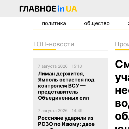
политика
общество
ТОП-новости
Про
новости
См
о проекте
7 августа 2026
15:10
контакты
уч
Лиман держится,
Ямполь остается под
контролем ВСУ —
не
представитель
Объединенных сил
во
7 августа 2026
14:49
об
Россияне ударили из
РСЗО по Изюму: двое
ю