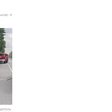
ською →
одитель