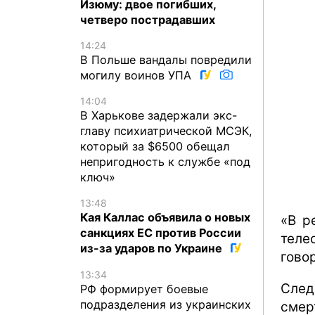
Изюму: двое погибших,
четверо пострадавших
14:24
В Польше вандалы повредили
могилу воинов УПА
14:04
В Харькове задержали экс-
главу психиатрической МСЭК,
который за $6500 обещал
непригодность к службе «под
ключ»
13:48
Кая Каллас объявила о новых
«В р
санкциях ЕС против России
теле
из-за ударов по Украине
гово
13:34
Сле
РФ формирует боевые
подразделения из украинских
смер