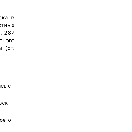
ска в
ртных
. 287
тного
 (ст.
ась с
век
оего