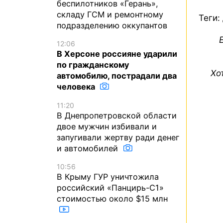
беспилотников «Герань»,
складу ГСМ и ремонтному
Теги:
подразделению оккупантов
12:06
В Херсоне россияне ударили
по гражданскому
Хо
автомобилю, пострадали два
человека
11:20
В Днепропетровской области
двое мужчин избивали и
запугивали жертву ради денег
и автомобилей
10:56
В Крыму ГУР уничтожила
российский «Панцирь-С1»
стоимостью около $15 млн