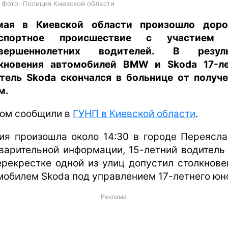
/ Фото: Полиция Киевской области
мая в Киевской области произошло доро
нспортное происшествие с участием 
овершеннолетних водителей. В резуль
кновения автомобилей BMW и Skoda 17-л
тель Skoda скончался в больнице от получ
м.
том сообщили в
ГУНП в Киевской области
.
ия произошла около 14:30 в городе Переясла
варительной информации, 15-летний водител
ерекрестке одной из улиц допустил столкнове
мобилем Skoda под управлением 17-летнего юн
Реклама