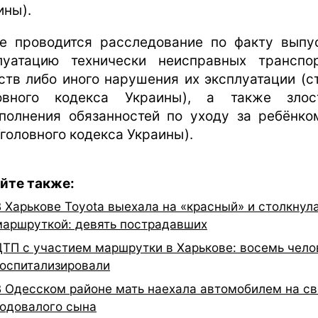
ины).
е проводится расследование по факту выпу
луатацию технически неисправных транспо
ств либо иного нарушения их эксплуатации (ст
овного кодекса Украины), а также злос
полнения обязанностей по уходу за ребёнком
Уголовного кодекса Украины).
йте также:
В Харькове Toyota выехала на «красный» и столкнул
маршруткой: девять пострадавших
ДТП с участием маршрутки в Харькове: восемь чело
госпитализировали
В Одесском районе мать наехала автомобилем на св
годовалого сына