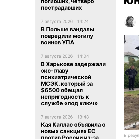
погибших, четверо
пострадавших
7 августа 2026
14:24
В Польше вандалы
повредили могилу
воинов УПА
ua
ru
en
7 августа 2026
14:04
В Харькове задержали
экс-главу
психиатрической
МСЭК, который за
$6500 обещал
непригодность к
службе «под ключ»
7 августа 2026
13:48
Кая Каллас объявила о
новых санкциях ЕС
В резу
против России из-за