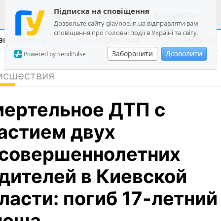
Підписка на сповіщення
новости
о проекте
контакты
Дозвольте сайту glavnoe.in.ua відправляти вам
сповіщення про головні події в Україні та світу.
экономика
происшествия
криминал
Заборонити
Дозволити
Powered by SendPulse
исшествия
политика
ертельное ДТП с
общество
экономика
астием двух
происшествия
совершеннолетних
криминал
дителей в Киевской
техно
спорт
ласти: погиб 17-летний
лонгриды
ноша