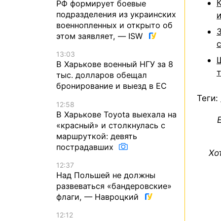
РФ формирует боевые
подразделения из украинских
военнопленных и открыто об
этом заявляет, — ISW
13:03
В Харькове военный НГУ за 8
тыс. долларов обещал
бронирование и выезд в ЕС
Теги:
12:58
В Харькове Toyota выехала на
«красный» и столкнулась с
маршруткой: девять
пострадавших
Хо
12:37
Над Польшей не должны
развеваться «бандеровские»
флаги, — Навроцкий
12:12