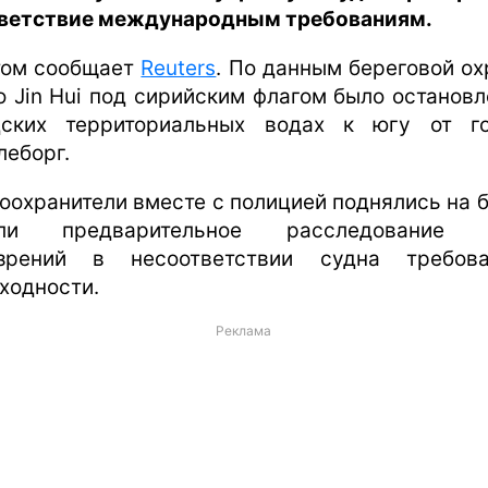
ветствие международным требованиям.
том сообщает
Reuters
. По данным береговой ох
о Jin Hui под сирийским флагом было остановл
ских территориальных водах к югу от г
леборг.
оохранители вместе с полицией поднялись на б
али предварительное расследование и
зрений в несоответствии судна требов
ходности.
Реклама