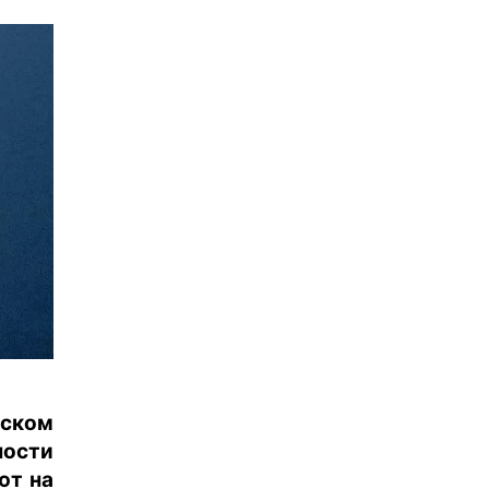
йском
ности
ют на