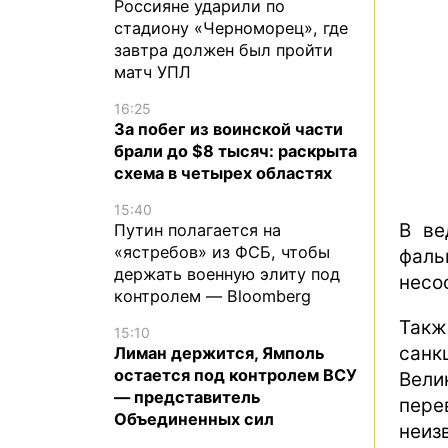
Россияне ударили по
стадиону «Черноморец», где
завтра должен был пройти
матч УПЛ
16:25
За побег из воинской части
брали до $8 тысяч: раскрыта
схема в четырех областях
15:40
В ве
Путин полагается на
«ястребов» из ФСБ, чтобы
фал
держать военную элиту под
несо
контролем — Bloomberg
Такж
15:10
санк
Лиман держится, Ямполь
остается под контролем ВСУ
Вели
— представитель
пере
Объединенных сил
неиз