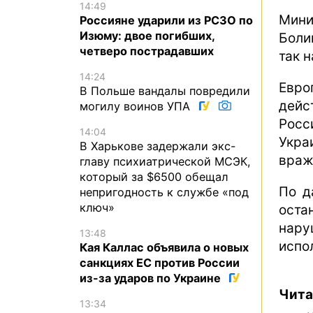
14:49
Мини
Россияне ударили из РСЗО по
Изюму: двое погибших,
Боли
четверо пострадавших
так 
14:24
Евро
В Польше вандалы повредили
дейс
могилу воинов УПА
Росс
14:04
Укра
В Харькове задержали экс-
враж
главу психиатрической МСЭК,
который за $6500 обещал
По д
непригодность к службе «под
ключ»
оста
нар
13:48
испо
Кая Каллас объявила о новых
санкциях ЕС против России
из-за ударов по Украине
Чита
13:34