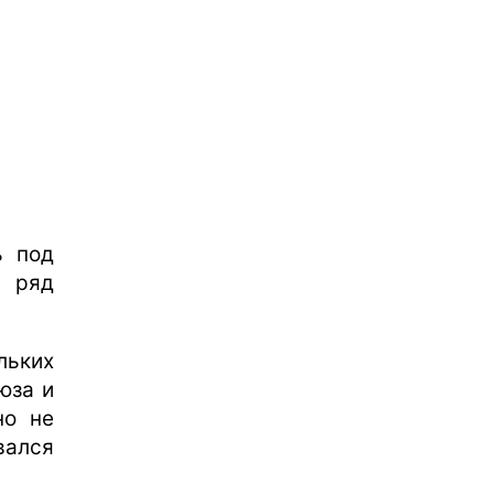
ь под
 ряд
льких
юза и
но не
вался