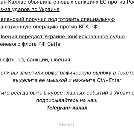
Кая Каллас объявила о новых санкциях ЕС против Ро
из-за ударов по Украине
Зеленский поручил подготовить специальную
санкционную операцию против ВПК РФ
Швеция передаст Украине конфискованное судно
теневого флота РФ Caffa
нефть
,
рф
,
санкции
,
швеция
Если вы заметили орфографическую ошибку в тексте
выделите ее мышкой и нажмите Ctrl+Enter
тите всегда быть в курсе главных событий в Украин
подписывайтесь на наш
Telegram-канал
Реклама