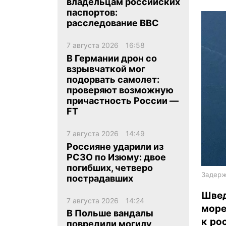
владельцам российских
паспортов:
расследование BBC
7 августа 2026
16:58
В Германии дрон со
взрывчаткой мог
ua
ru
en
подорвать самолет:
проверяют возможную
причастность России —
FT
7 августа 2026
14:49
Россияне ударили из
РСЗО по Изюму: двое
погибших, четверо
Задерж
пострадавших
Швед
7 августа 2026
14:24
море
В Польше вандалы
к ро
повредили могилу