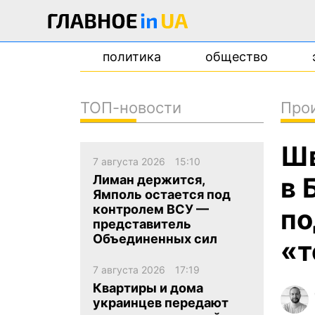
политика
общество
ТОП-новости
Про
новости
Шв
о проекте
7 августа 2026
15:10
контакты
в 
Лиман держится,
Ямполь остается под
контролем ВСУ —
по
представитель
Объединенных сил
«т
7 августа 2026
17:19
Квартиры и дома
украинцев передают