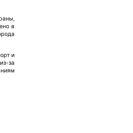
раны,
ено в
орода
орт и
з-за
аниям