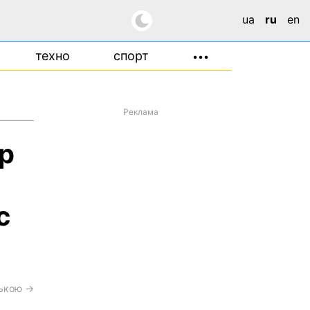
ua
ru
en
техно
спорт
•••
Реклама
р
с
ською →