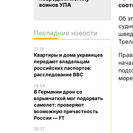
соот
воинов УПА
Об э
судн
Последние новости
швед
Трел
17:19
Прав
Квартиры и дома украинцев
передают владельцам
нач
российских паспортов:
подо
расследование BBC
море
16:58
В Германии дрон со
взрывчаткой мог подорвать
самолет: проверяют
возможную причастность
России — FT
16:37