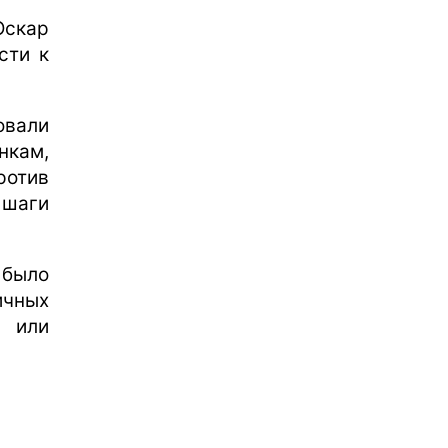
Оскар
сти к
овали
нкам,
ротив
 шаги
 было
ичных
 или