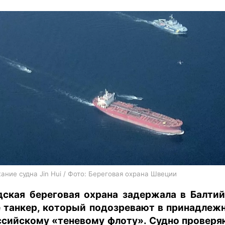
харьков
архив
gambling
ание судна Jin Hui / Фото: Береговая охрана Швеции
ская береговая охрана задержала в Балти
 танкер, который подозревают в принадлеж
ссийскому «теневому флоту». Судно проверя