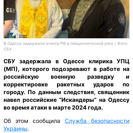
ua
ru
en
В Одессе задержали агента РФ в священнической рясе / Фото:
СБУ
СБУ задержала в Одессе клирика УПЦ
(МП), которого подозревают в работе на
российскую военную разведку и
корректировке ракетных ударов по
городу. По данным следствия, священник
навел российские “Искандеры” на Одессу
во время атаки в марте 2024 года.
Об этом сообщила
Служба безопасности
Украины
.