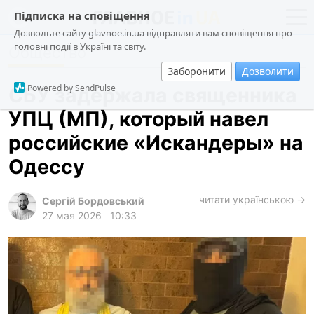
Підписка на сповіщення
Дозвольте сайту glavnoe.in.ua відправляти вам сповіщення про
головні події в Україні та світу.
Общество
новости
политика
Заборонити
Дозволити
о проекте
общество
Powered by SendPulse
СБУ задержала священника
контакты
экономика
УПЦ (МП), который навел
происшествия
российские «Искандеры» на
криминал
Одессу
техно
читати українською →
спорт
Сергій Бордовський
27 мая 2026
10:33
лонгриды
харьков
архив
gambling