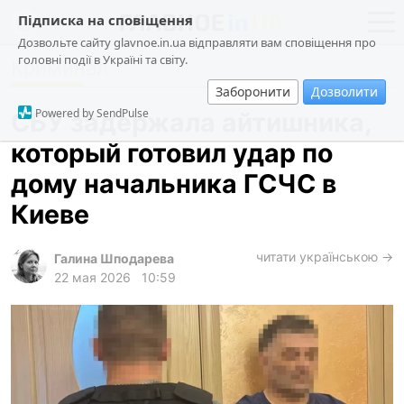
Підписка на сповіщення
Дозвольте сайту glavnoe.in.ua відправляти вам сповіщення про
головні події в Україні та світу.
Криминал
новости
политика
Заборонити
Дозволити
о проекте
общество
Powered by SendPulse
СБУ задержала айтишника,
контакты
экономика
который готовил удар по
происшествия
дому начальника ГСЧС в
криминал
Киеве
техно
читати українською →
спорт
Галина Шподарева
22 мая 2026
10:59
лонгриды
харьков
архив
gambling