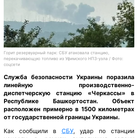
ua
ru
en
Горит резервуарный парк: СБУ атаковала станцию,
перекачивающую топливо из Уфимского НПЗ-узла / Фото:
соцсети
Служба безопасности Украины поразила
линейную производственно-
диспетчерскую станцию «Черкассы» в
Республике Башкортостан. Объект
расположен примерно в 1500 километрах
от государственной границы Украины.
Как сообщили в
СБУ
, удар по станции