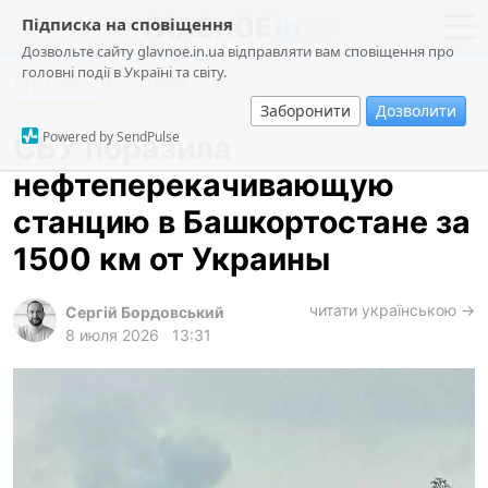
Підписка на сповіщення
Дозвольте сайту glavnoe.in.ua відправляти вам сповіщення про
головні події в Україні та світу.
Происшествия
новости
политика
Заборонити
Дозволити
о проекте
общество
Powered by SendPulse
СБУ поразила
контакты
экономика
нефтеперекачивающую
происшествия
станцию в Башкортостане за
криминал
1500 км от Украины
техно
читати українською →
спорт
Сергій Бордовський
8 июля 2026
13:31
лонгриды
харьков
архив
gambling