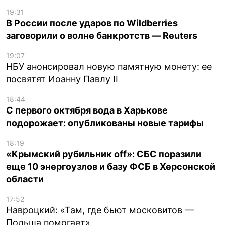
19:31
В России после ударов по Wildberries
заговорили о волне банкротств — Reuters
19:07
НБУ анонсировал новую памятную монету: ее
посвятят Иоанну Павлу II
18:44
С первого октября вода в Харькове
подорожает: опубликованы новые тарифы
18:19
«Крымский рубильник off»: СБС поразили
еще 10 энергоузлов и базу ФСБ в Херсонской
области
17:52
Навроцкий: «Там, где бьют московитов —
Польша помогает»