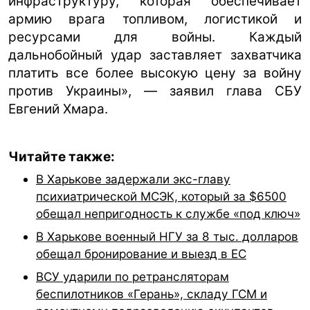
инфраструктуру, которая обеспечивает
армию врага топливом, логистикой и
ресурсами для войны. Каждый
дальнобойный удар заставляет захватчика
платить все более высокую цену за войну
против Украины», — заявил глава СБУ
Евгений Хмара.
Читайте также:
В Харькове задержали экс-главу
психиатрической МСЭК, который за $6500
обещал непригодность к службе «под ключ»
В Харькове военный НГУ за 8 тыс. долларов
обещал бронирование и выезд в ЕС
ВСУ ударили по ретрансляторам
беспилотников «Герань», складу ГСМ и