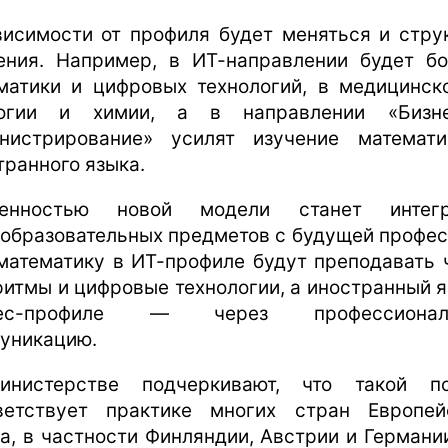
висимости от профиля будет меняться и стру
ения. Например, в ИТ-направлении будет б
матики и цифровых технологий, в медицинс
логии и химии, а в направлении «Бизн
нистрирование» усилят изучение математ
транного языка.
бенностью новой модели станет интегр
образовательных предметов с будущей профес
 математику в ИТ-профиле будут преподавать 
ритмы и цифровые технологии, а иностранный я
нес-профиле — через профессионал
уникацию.
нистерстве подчеркивают, что такой п
ветствует практике многих стран Европей
а, в частности Финляндии, Австрии и Германии