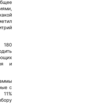
общее
иями,
какой
метил
итрий
т 180
одить
ующих
ия и
раммы
ные с
 11%
бору