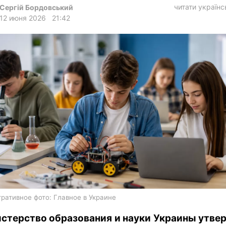
харьков
читати україн
Сергій Бордовський
12 июня 2026
21:42
архив
gambling
ративное фото: Главное в Украине
стерство образования и науки Украины утве