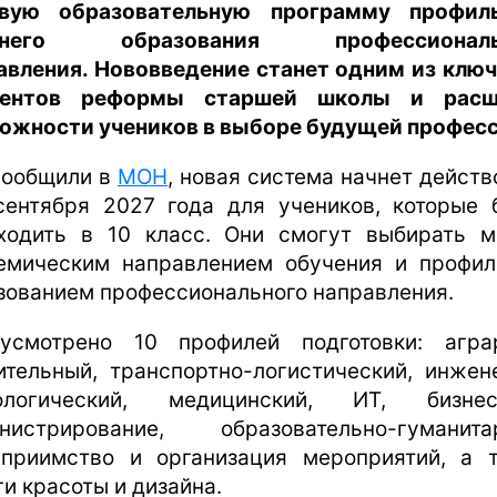
вую образовательную программу профил
днего образования профессиональ
авления. Нововведение станет одним из клю
ментов реформы старшей школы и расш
ожности учеников в выборе будущей професс
сообщили в
МОН
, новая система начнет действ
сентября 2027 года для учеников, которые 
ходить в 10 класс. Они смогут выбирать 
емическим направлением обучения и профи
зованием профессионального направления.
усмотрено 10 профилей подготовки: агра
ительный, транспортно-логистический, инжен
нологический, медицинский, ИТ, бизн
нистрирование, образовательно-гуманита
еприимство и организация мероприятий, а 
ги красоты и дизайна.