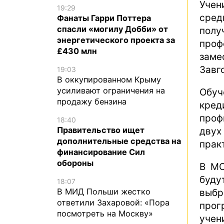
Учен
19:29
сред
Фанаты Гарри Поттера
спасли «могилу Добби» от
полу
энергетического проекта за
проф
£430 млн
заме
Завг
19:03
В оккупированном Крыму
усиливают ограничения на
Обуч
продажу бензина
кред
проф
18:40
Правительство ищет
дву
дополнительные средства на
прак
финансирование Сил
обороны
В МО
буду
18:07
В МИД Польши жестко
выб
ответили Захаровой: «Пора
про
посмотреть на Москву»
учен