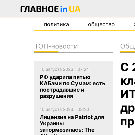
политика
общество
ТОП-новости
Общ
новости
С 
о проекте
10 августа 2026
07:24
контакты
кл
РФ ударила пятью
КАБами по Сумам: есть
пострадавшие и
ИТ
разрушения
др
10 августа 2026
08:20
Лицензия на Patriot для
пр
Украины
затормозилась: The