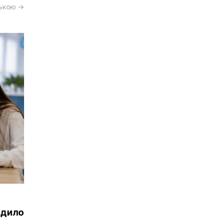
ською →
рдило