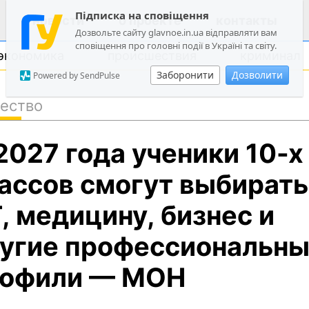
Підписка на сповіщення
новости
о проекте
контакты
Дозвольте сайту glavnoe.in.ua відправляти вам
сповіщення про головні події в Україні та світу.
экономика
происшествия
криминал
Заборонити
Дозволити
Powered by SendPulse
ество
политика
2027 года ученики 10-х
общество
экономика
ассов смогут выбирать
происшествия
, медицину, бизнес и
криминал
угие профессиональн
техно
спорт
офили — МОН
лонгриды