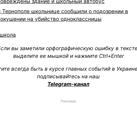
повреждены здание и школьный автобус
В Тернополе школьнице сообщили о подозрении в
покушении на убийство одноклассницы
школа
Если вы заметили орфографическую ошибку в тексте
выделите ее мышкой и нажмите Ctrl+Enter
тите всегда быть в курсе главных событий в Украин
подписывайтесь на наш
Telegram-канал
Реклама