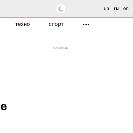
ua
ru
en
техно
спорт
•••
Реклама
ые