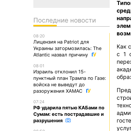
Типо
сре
напр
Последние новости
эле
возм
08:20
Лицензия на Patriot для
Как 
Украины затормозилась: The
с 1 
Atlantic назвал причину
пере
08:01
акад
Израиль отклонил 15-
обра
пунктный план Трампа по Газе:
войска не выведут до
Пред
разоружения ХАМАС
стро
07:24
тех
РФ ударила пятью КАБами по
адми
Сумам: есть пострадавшие и
гост
разрушения
услу