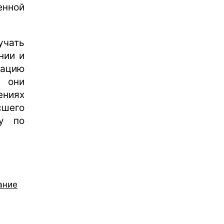
енной
учать
нии и
кацию
м они
ниях
сшего
ту по
ание