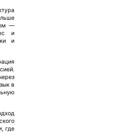
ктура
ольше
ком —
ес и
ики и
ация
сией.
через
зык в
ьную
одход
ского
, где