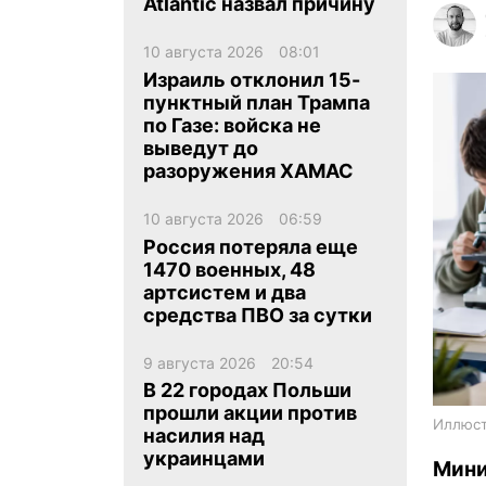
Atlantic назвал причину
10 августа 2026
08:01
Израиль отклонил 15-
пунктный план Трампа
по Газе: войска не
выведут до
ua
ru
en
разоружения ХАМАС
10 августа 2026
06:59
Россия потеряла еще
1470 военных, 48
артсистем и два
средства ПВО за сутки
9 августа 2026
20:54
В 22 городах Польши
прошли акции против
Иллюст
насилия над
украинцами
Мини