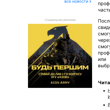
все новости
проф
част
Социальная реклама
Посл
свид
смог
чере
смо
проф
или 
выбр
Чита