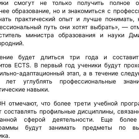
ики смогут не только получить полное 
нее образование, но и знакомиться с професс
чать практический опыт и лучше понимать, 
ессиональный путь они хотят выбрать», — от
ститель министра образования и науки Дм
ородний.
ение будет длиться три года и состави
итов ECTS. В первый год ученики будут прох
ильно-адаптационный этап, а в течение след
х лет углублять профессиональные знан
тические навыки.
Н отмечают, что более трети учебной прог
т составлять профильные дисциплины, связан
ранной сферой деятельности. Еще более
граммы будут занимать предметы по вы
ика.