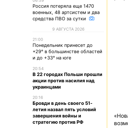
06:59
Россия потеряла еще 1470
военных, 48 артсистем и два
средства ПВО за сутки
9 АВГУСТА 2026
21:00
Понедельник принесет до
+29° в большинстве областей
и до +33° на юге
20:54
В 22 городах Польши прошли
акции против насилия над
украинцами
20:16
Бровди в день своего 51-
летия назвал пять условий
«Нов
завершения войны и
стратегию против РФ
возм