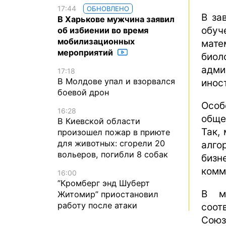
17:44
ОБНОВЛЕНО
В за
В Харькове мужчина заявил
обуч
об избиении во время
мобилизационных
мате
мероприятий
био
адми
17:18
В Молдове упал и взорвался
инос
боевой дрон
Осо
16:28
обще
В Киевской области
Так,
произошел пожар в приюте
для животных: сгорели 20
алго
вольеров, погибли 8 собак
биз
комм
16:00
”Кромберг энд Шуберт
В ми
Житомир” приостановил
работу после атаки
соот
Союз