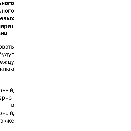
ьного
ного
чевых
ирит
ии.
овать
будут
между
льным
рный,
ерно-
ес и
рный,
также