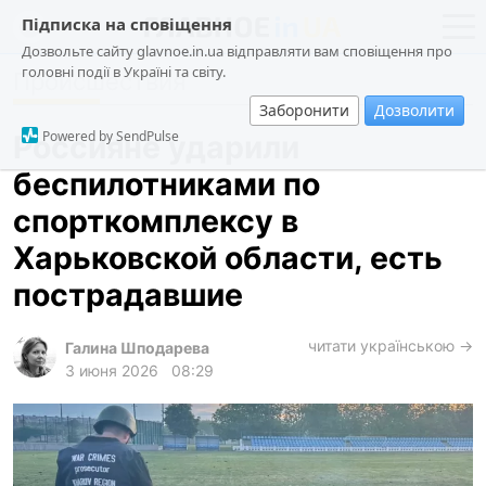
Підписка на сповіщення
Дозвольте сайту glavnoe.in.ua відправляти вам сповіщення про
головні події в Україні та світу.
Происшествия
новости
политика
Заборонити
Дозволити
о проекте
общество
Powered by SendPulse
Россияне ударили
контакты
экономика
беспилотниками по
происшествия
спорткомплексу в
криминал
Харьковской области, есть
техно
пострадавшие
спорт
читати українською →
Галина Шподарева
лонгриды
3 июня 2026
08:29
харьков
архив
gambling