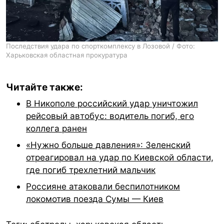
Последствия удара по спорткомплексу в Лозовой / Фото:
Харьковская областная прокуратура
Читайте также:
В Никополе российский удар уничтожил
рейсовый автобус: водитель погиб, его
коллега ранен
«Нужно больше давления»: Зеленский
отреагировал на удар по Киевской области,
где погиб трехлетний мальчик
Россияне атаковали беспилотником
локомотив поезда Сумы — Киев