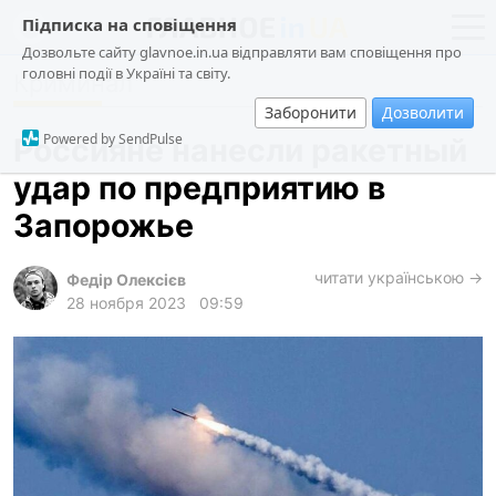
Підписка на сповіщення
Дозвольте сайту glavnoe.in.ua відправляти вам сповіщення про
головні події в Україні та світу.
Криминал
новости
политика
Заборонити
Дозволити
о проекте
общество
Powered by SendPulse
Россияне нанесли ракетный
контакты
экономика
удар по предприятию в
происшествия
Запорожье
криминал
техно
читати українською →
Федір Олексієв
28 ноября 2023
09:59
спорт
лонгриды
харьков
архив
gambling